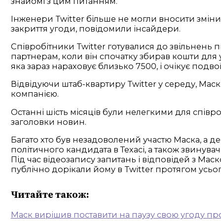
знайомі з цим питанням.
Інженери Twitter більше не могли вносити зміни 
закриття угоди, повідомили інсайдери.
Співробітники Twitter готувалися до звільнень п
партнерам, коли він спочатку збирав кошти для
яка зараз нараховує близько 7500, і очікує подв
Відвідуючи штаб-квартиру Twitter у середу, Мас
компанією.
Останні шість місяців були нелегкими для співро
заголовки новин.
Багато хто був незадоволений участю Маска, а д
політичного кандидата в Техасі, а також звинув
Під час відеозапису запитань і відповідей з Мас
публічно дорікали йому в Twitter протягом усьо
Читайте також:
Маск вирішив поставити на паузу свою угоду про