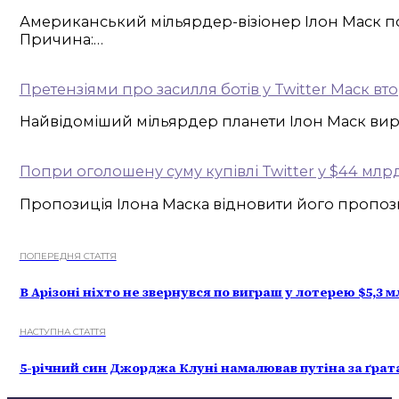
Американський мільярдер-візіонер Ілон Маск по
Причина:…
Претензіями про засилля ботів у Twitter Маск вт
Найвідоміший мільярдер планети Ілон Маск виріш
Попри оголошену суму купівлі Twitter у $44 млр
Пропозиція Ілона Маска відновити його пропозиц
ПОПЕРЕДНЯ СТАТТЯ
В Арізоні ніхто не звернувся по виграш у лотерею $5,3
НАСТУПНА СТАТТЯ
5-річний син Джорджа Клуні намалював путіна за ґра