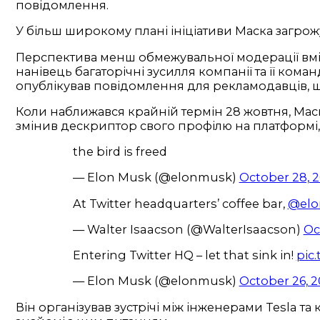
повідомлення.
У більш широкому плані ініціативи Маска загрож
Перспектива менш обмежувальної модерації вміс
нанівець багаторічні зусилля компанії та її ко
опублікував повідомлення для рекламодавців, що
Коли наближався крайній термін 28 жовтня, Маск
змінив дескриптор свого профілю на платформі, як
the bird is freed
— Elon Musk (@elonmusk)
October 28, 
At Twitter headquarters’ coffee bar, ⁦
@el
— Walter Isaacson (@WalterIsaacson)
Oc
Entering Twitter HQ – let that sink in!
pic
— Elon Musk (@elonmusk)
October 26, 
Він організував зустрічі між інженерами Tesla т