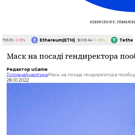
КІБЕРСПОРТ, ГЕМБЛІН
Ethereum(ETH)
Tether(U
-0.13%
0.08%
.95
$1,913.64
Маск на посаді гендиректора пооб
Редактор uGame
Головна
Аналітика
Маск на посаді гендиректора пообіцяв
28.10.2022