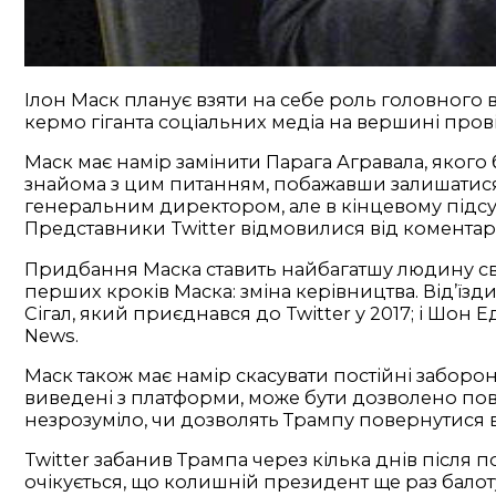
Ілон Маск планує взяти на себе роль головного 
кермо гіганта соціальних медіа на вершині провід
Маск має намір замінити Парага Агравала, яког
знайома з цим питанням, побажавши залишатися 
генеральним директором, але в кінцевому підсу
Представники Twitter відмовилися від коментарі
Придбання Маска ставить найбагатшу людину світ
перших кроків Маска: зміна керівництва. Від’їзд
Сігал, який приєднався до Twitter у 2017; і Шон 
News.
Маск також має намір скасувати постійні заборони
виведені з платформи, може бути дозволено пов
незрозуміло, чи дозволять Трампу повернутися 
Twitter забанив Трампа через кілька днів після 
очікується, що колишній президент ще раз балот