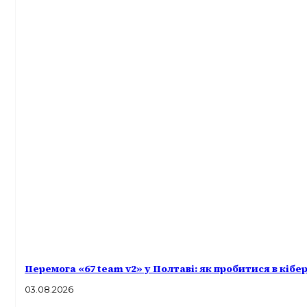
Перемога «67 team v2» у Полтаві: як пробитися в кібе
03.08.2026