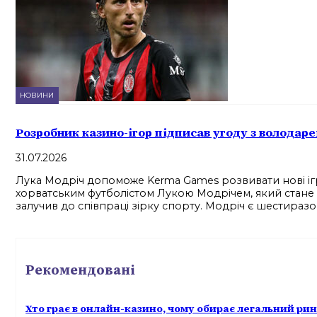
НОВИНИ
Розробник казино-ігор підписав угоду з володаре
31.07.2026
Лука Модріч допоможе Kerma Games розвивати нові іг
хорватським футболістом Лукою Модрічем, який стане 
залучив до співпраці зірку спорту. Модріч є шестираз
Рекомендовані
Хто грає в онлайн-казино, чому обирає легальний ри