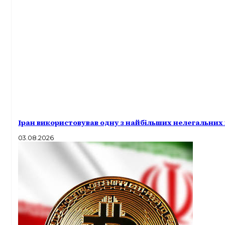
Іран використовував одну з найбільших нелегальни
03.08.2026