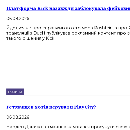
Платформа Kick назавжди заблокувала фейковий 
06.08.2026
Йдеться не про справжнього стрімера Roshtein, а про 
трансляції з Duel і публікував рекламний контент про 
такого рішення у Kick
НОВИНИ
Гетманцев хотів керувати PlayCity?
06.08.2026
Нардеп Данило Гетманцев намагався просунути свою ка