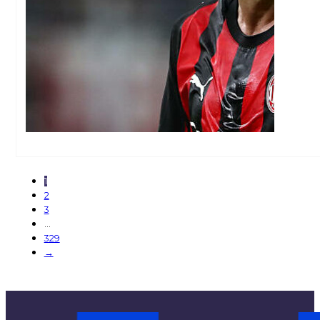
1
2
3
…
329
→