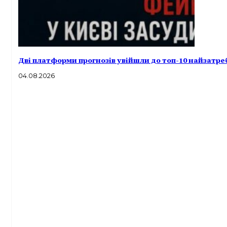
Дві платформи прогнозів увійшли до топ-10 найзатр
04.08.2026