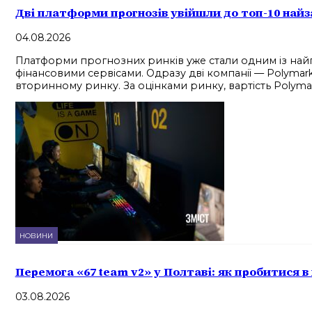
Дві платформи прогнозів увійшли до топ-10 най
04.08.2026
Платформи прогнозних ринків уже стали одним із найп
фінансовими сервісами. Одразу дві компанії — Polymarke
вторинному ринку. За оцінками ринку, вартість Polyma
НОВИНИ
Перемога «67 team v2» у Полтаві: як пробитися в
03.08.2026