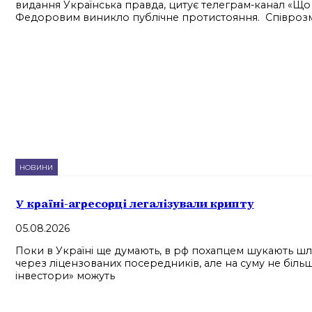
видання Українська правда, цитує телеграм-канал «Що
Федоровим виникло публічне протистояння. Співрозмо
НОВИНИ
У країні-агресорці легалізували крипту
05.08.2026
Поки в Україні ще думають, в рф похапцем шукають шля
через ліцензованих посередників, але на суму не більш
інвестори» можуть