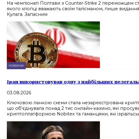
На чемпіонаті Полтави з Counter-Strike 2 переможцем ста
якого хлопці вважають своїм талісманом, пише видання
Кулага. Запасним
НОВИНИ
Іран використовував одну з найбільших нелегал
03.08.2026
Ключовою ланкою схеми стала незареєстрована криптоб
що об’єднувала понад 2 тис онлайн-казино, які просува
криптоплатформою Nobitex та гаманцями, які ізраїльськ