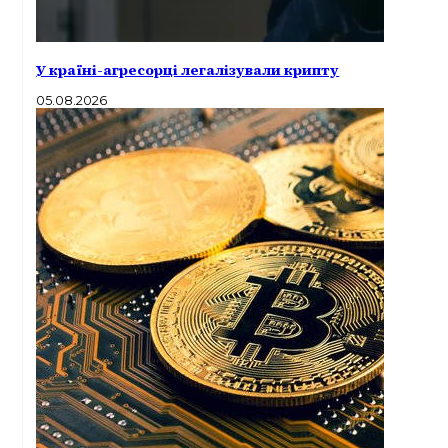
У країні-агресорці легалізували крипту
05.08.2026