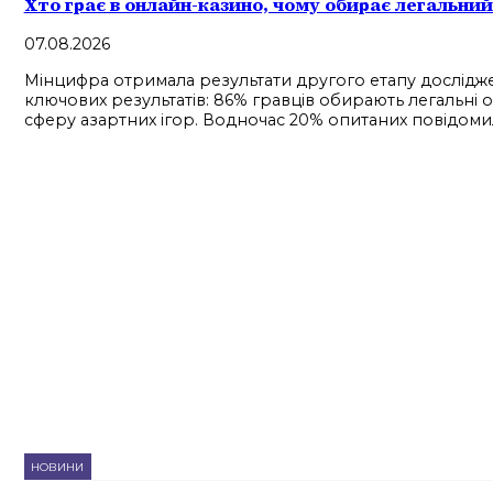
Хто грає в онлайн-казино, чому обирає легальни
07.08.2026
Мінцифра отримала результати другого етапу дослідже
ключових результатів: 86% гравців обирають легальні 
сферу азартних ігор. Водночас 20% опитаних повідомил
НОВИНИ