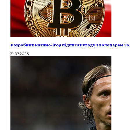
Розробник казино-ігор підписав угоду з володарем Зо
31.07.2026