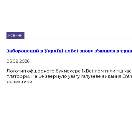
НОВИНИ
Заборонений в Україні 1xBet знову з’явився в тр
05.08.2026
Логотип офшорного букмекера 1xBet помітили під час тра
платформ. На це звернуло увагу галузеве видання Entr
розмістили