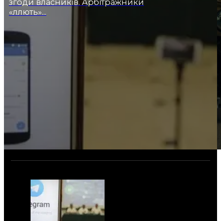
згоди власників. Арбітражники
«ллють»...