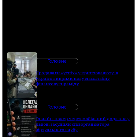
konten
penyebaran
radikalisme
dan
terorisme .
ANTARA
FOTO/Muhammad
Adimaja/aww/17.
Головне
Продавали «успіх» у криптовалюту: в
Україні викрили нову масштабну
фінансову піраміду
Головне
Онлайн-покер через мобільний додаток: у
Львові засудили співорганізатора
віртуального клубу