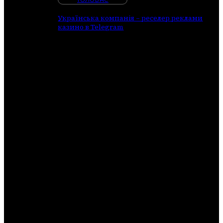
memblokir
11 'Domain
Українська компанія – реселер реклами
Name
казино в Telegram
System
(DNS)'
terkait
dengan
layanan
Telegram
berbasis
web pada
Jumat
(14/7) pukul
11:30 WIB
karena
Kemenkominfo
menemukan
bukti
bahwa
layanan
Telegram
terdapat