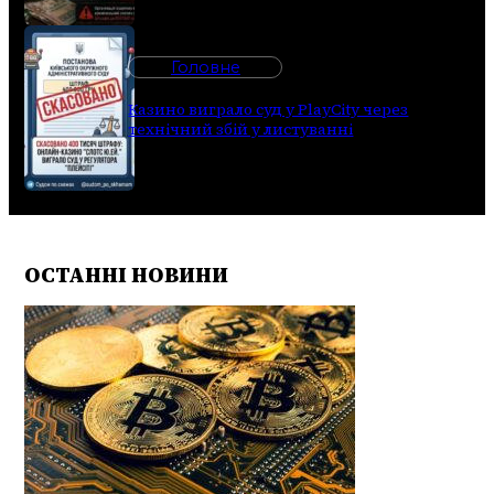
Головне
Казино виграло суд у PlayCity через
технічний збій у листуванні
ОСТАННІ НОВИНИ