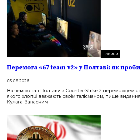
Новини
Перемога «67 team v2» у Полтаві: як проб
03.08.2026
На чемпіонаті Полтави з Counter-Strike 2 переможцем ста
якого хлопці вважають своїм талісманом, пише видання
Кулага. Запасним