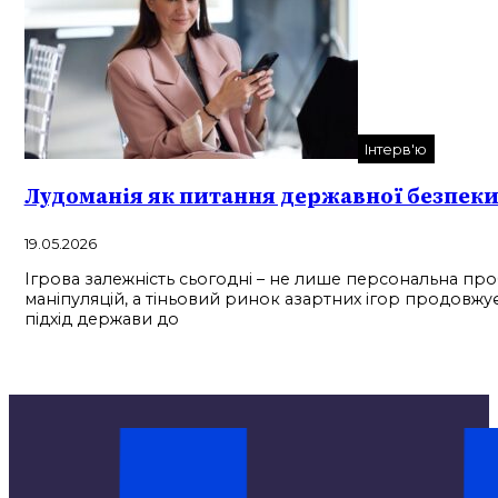
Інтерв'ю
Лудоманія як питання державної безпеки:
19.05.2026
Ігрова залежність сьогодні – не лише персональна проб
маніпуляцій, а тіньовий ринок азартних ігор продовжу
підхід держави до