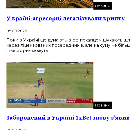
Новини
У країні-агресорці легалізували крипту
05.08.2026
Поки в Україні ще думають, в рф похапцем шукають шля
через ліцензованих посередників, але на суму не більш
інвестори» можуть
Новини
Заборонений в Україні 1xBet знову з’яви