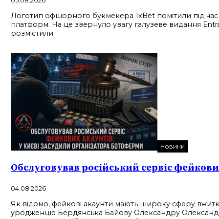
05.08.2026
Логотип офшорного букмекера 1xBet помітили під час тра
платформ. На це звернуло увагу галузеве видання Entr
розмістили
Новини
Обслуговував російський сервіс фейкових
04.08.2026
Як відомо, фейкові акаунти мають широку сферу вжитку,
уродженцю Бердянська Байову Олександру Олександров