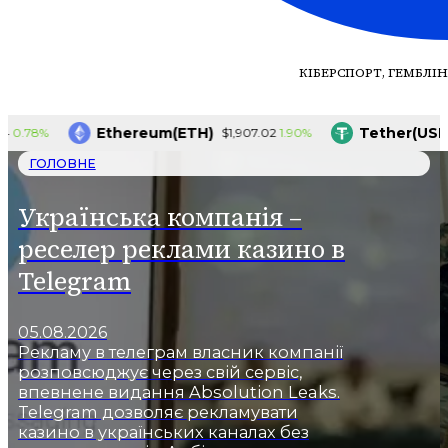
КІБЕРСПОРТ, ГЕМБЛІН
Ethereum(ETH)
Tether(USDT)
%
1.90%
$1,907.02
$1.
ГОЛОВНЕ
Українська компанія –
реселер реклами казино в
Telegram
05.08.2026
Рекламу в телеграм власник компанії
розповсюджує через свій сервіс,
впевнене видання Absolution Leaks.
Telegram дозволяє рекламувати
казино в українських каналах без