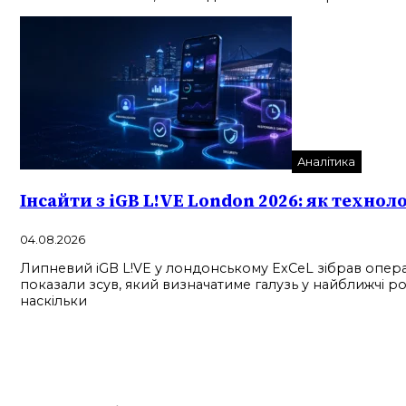
Аналітика
Інсайти з iGB L!VE London 2026: як технол
04.08.2026
Липневий iGB L!VE у лондонському ExCeL зібрав операто
показали зсув, який визначатиме галузь у найближчі ро
наскільки