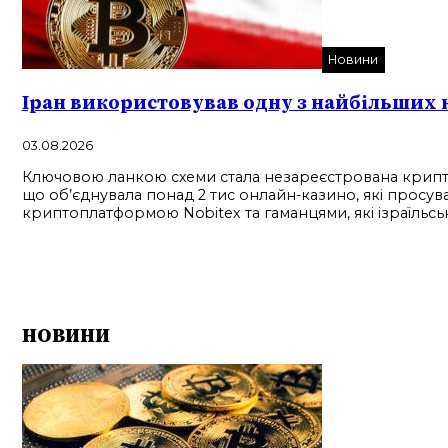
Новини
Іран використовував одну з найбільших
03.08.2026
Ключовою ланкою схеми стала незареєстрована криптоб
що об’єднувала понад 2 тис онлайн-казино, які просува
криптоплатформою Nobitex та гаманцями, які ізраїльськ
НОВИНИ