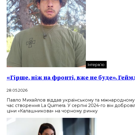
Інтерв'ю
«Гірше, ніж на фронті, вже не буде». Гейм
28.05.2026
Павло Михайлов віддав українському та міжнародному г
час створення La Quimera. У серпні 2024-го він добро
ціни «Калашникова» на чорному ринку