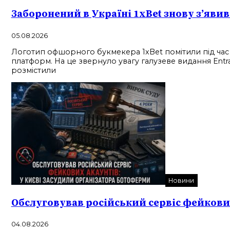
Заборонений в Україні 1xBet знову з’яви
05.08.2026
Логотип офшорного букмекера 1xBet помітили під час тра
платформ. На це звернуло увагу галузеве видання Entr
розмістили
Новини
Обслуговував російський сервіс фейкових
04.08.2026