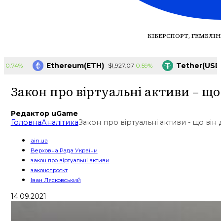
КІБЕРСПОРТ, ГЕМБЛІН
Ethereum(ETH)
Tether(USDT)
4%
0.59%
$1,927.07
$
Закон про віртуальні активи – що 
Редактор uGame
Головна
Аналітика
Закон про віртуальні активи - що він 
ain.ua
Верховна Рада України
закон про віртуальні активи
законопроєкт
Іван Лясковський
14.09.2021