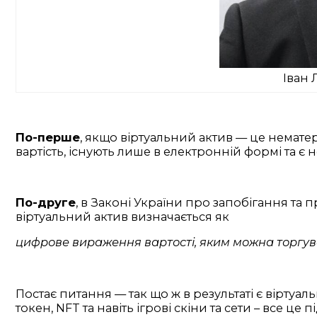
Іван 
По-перше
, якщо віртуальний актив — це немате
вартість, існують лише в електронній формі та 
По-друге
, в Законі України про запобігання та 
віртуальний актив визначається як
цифрове вираження вартості, яким можна торгува
Постає питання — так що ж в результаті є вірту
токен, NFT та навіть ігрові скіни та сети – все ц