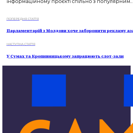
інформаційному проєкті спільно з популярним
ПОПЕРЕДНЯ СТАТТЯ
Парламентарій з Молдови хоче заборонити рекламу азар
НАСТУПНА СТАТТЯ
У Сумах та Кропивницькому запрацюють слот-зали