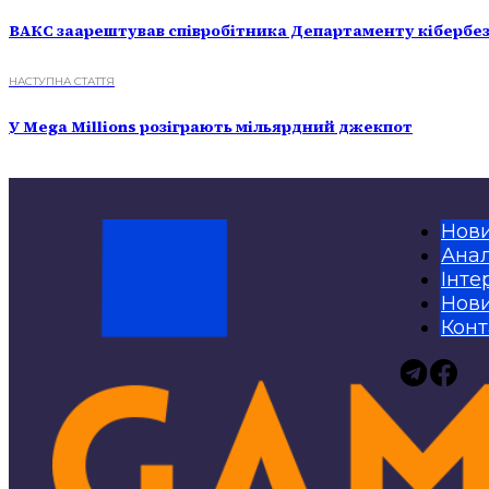
ВАКС заарештував співробітника Департаменту кібербе
НАСТУПНА СТАТТЯ
У Mega Millions розіграють мільярдний джекпот
Нов
Анал
Інте
Нови
Конт