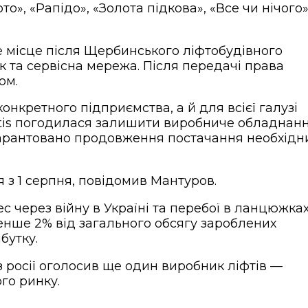
о», «Рапідо», «Золота підкова», «Все чи нічого»
ге місце після Щербинського ліфтобудівного
ік та сервісна мережа. Після передачі права
ом.
нкретного підприємства, а й для всієї галузі
Otis погодилася залишити виробниче обладнан
и гарантовано продовження постачання необхідн
я з 1 серпня, повідомив Мантуров.
с через війну в Україні та перебої в ланцюжка
 менше 2% від загального обсягу зароблених
бутку.
 росії оголосив ще один виробник ліфтів —
го ринку.