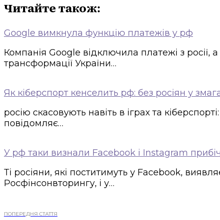
Читайте також:
Google вимкнула функцію платежів у рф
Компанія Google відключила платежі з росії, 
трансформації України…
Як кіберспорт кенселить рф: без росіян у зма
росію скасовують навіть в іграх та кіберспорті
повідомляє…
У рф таки визнали Facebook і Instagram приб
Ті росіяни, які поститимуть у Facebook, вияв
Росфінсонвторингу, і у…
ПОПЕРЕДНЯ СТАТТЯ