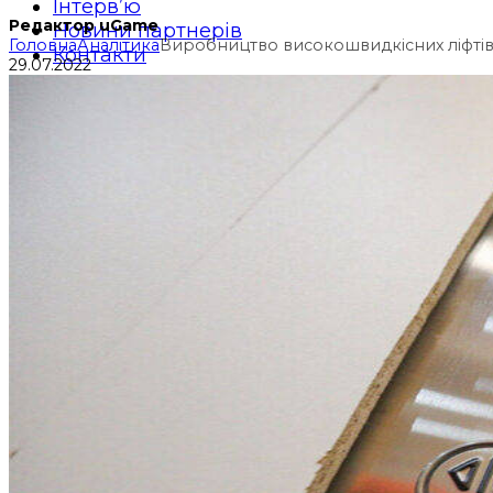
Інтерв’ю
Редактор uGame
Новини партнерів
Головна
Аналітика
Виробництво високошвидкісних ліфтів 
Контакти
29.07.2022