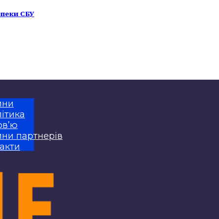
зпеки СБУ
ини
ітика
рв’ю
ни партнерів
акти