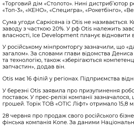
«Торговий дім «Столото». Нині дистриб’ютор ре
«Топ-3», «КЕНО», «Специгра», «Рокетбінго», «В
Сума угоди Саркісяна із Otis не називається.
заводу з часткою 20%. У рф Otis належить зав
власності, Ice Development планує відновити
У російському мінпромторгу зазначили, що «д
загалом». За словами глави відомства Денис
та технологію, також «зберігаються компетенц
запчастин», додав він.
Otis має 16 філій у регіонах. Підприємства в
У березні Otis заявила про призупинення робо
поставок. У прес-релізі компанії зазначалося,
грошей. Торік ТОВ «ОТІС Ліфт» отримало 15,8 м
28 червня про продаж свого російського бізн
фінська компанія Kone. За даними Національно