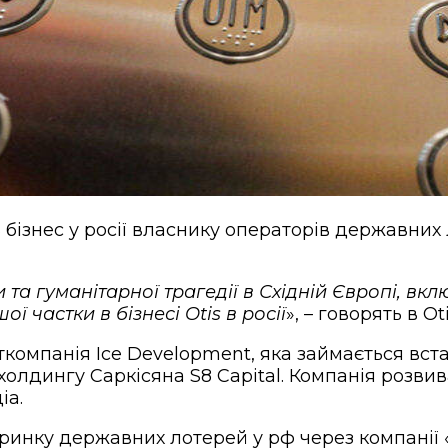
бізнес у росії власнику операторів державних 
та гуманітарної трагедії в Східній Європі, вк
 частки в бізнесі Otis в росії
», – говорять в Oti
ткомпанія Ice Development, яка займається вс
лдингу Саркісяна S8 Capital. Компанія розвива
іа.
ринку державних лотерей у рф через компанії 