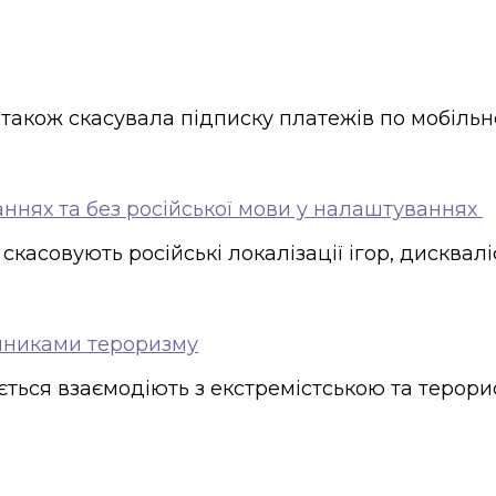
а також скасувала підписку платежів по мобіль
ганнях та без російської мови у налаштуваннях
: скасовують російські локалізації ігор, дисква
ічниками тероризму
ляється взаємодіють з екстремістською та терор