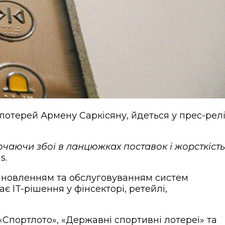
лотерей Армену Саркісяну, йдеться у прес-релі
лючаючи збої в ланцюжках поставок і жорсткість
s.
тановленням та обслуговуванням систем
є IT-рішення у фінсекторі, ретейлі,
«Спортлото», «Державні спортивні лотереї» та