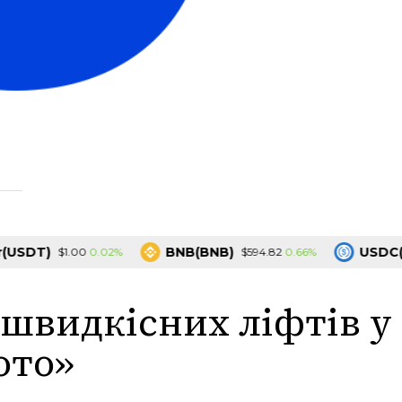
T)
BNB(BNB)
USDC(USD
0.02%
0.66%
$1.00
$594.82
швидкісних ліфтів у
ото»