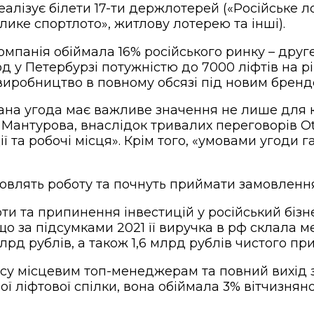
алізує білети 17-ти держлотерей («Російське лот
елике спортлото», житлову лотерею та інші).
 Компанія обіймала 16% російського ринку – дру
од у Петербурзі потужністю до 7000 ліфтів на р
 виробництво в повному обсязі під новим бренд
ана угода має важливе значення не лише для ко
а Мантурова, внаслідок тривалих переговорів 
ії та робочі місця». Крім того, «умовами угод
ідновлять роботу та почнуть приймати замовленн
ти та припинення інвестицій у російський бізне
 що за підсумками 2021 її виручка в рф склала
лрд рублів, а також 1,6 млрд рублів чистого при
есу місцевим топ-менеджерам та повний вихід з
ї ліфтової спілки, вона обіймала 3% вітчизняно