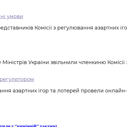
йні умови
редставників Комісії з регулювання азартних 
у Міністрів України звільнили членкиню Комісії
 регулятором
ння азартних ігор та лотерей провели онлайн-з
тили у “цинічній” тактиці