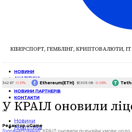
КІБЕРСПОРТ, ГЕМБЛІНГ, КРИПТОВАЛЮТИ, ІТ
НОВИНИ
АНАЛІТИКА
Ethereum(ETH)
Tether(U
-0.31%
-0.05%
67
$1,903.08
ІНТЕРВ’Ю
НОВИНИ ПАРТНЕРІВ
КОНТАКТИ
У КРАІЛ оновили ліц
Новини
Редактор uGame
Аналітика
Головна
Новини
У КРАІЛ оновили ліцензійні умови щодо