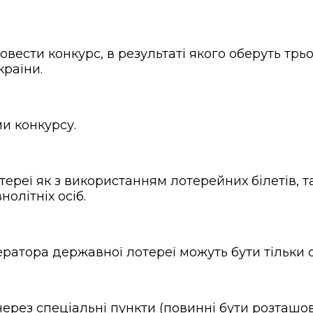
сти конкурс, в результаті якого оберуть трь
країни.
и конкурсу.
ереї як з використанням лотерейних білетів, т
олітніх осіб.
ратора державної лотереї можуть бути тільки 
рез спеціальні пункти (повинні бути розташова