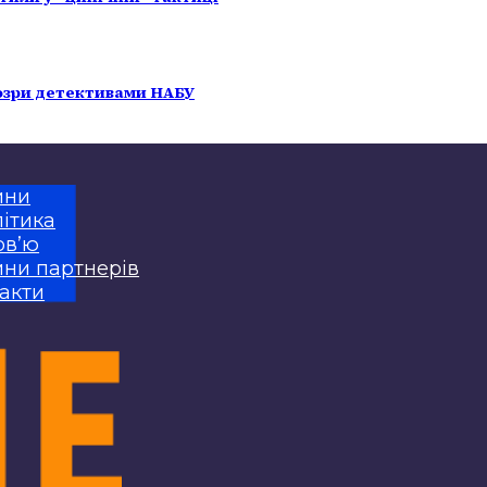
озри детективами НАБУ
ини
ітика
рв’ю
ни партнерів
акти