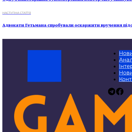
НАСТУПНА СТАТТЯ
Адвокати Гетьмана спробували оскаржити вручення під
Нов
Анал
Інте
Нови
Конт