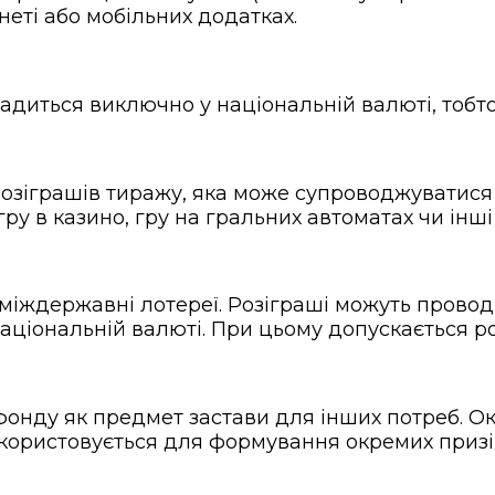
еті або мобільних додатках.
адиться виключно у національній валюті, тобто,
озіграшів тиражу, яка може супроводжуватися 
ру в казино, гру на гральних автоматах чи інші 
іждержавні лотереї. Розіграші можуть проводи
національній валюті. При цьому допускається ро
онду як предмет застави для інших потреб. О
користовується для формування окремих призів