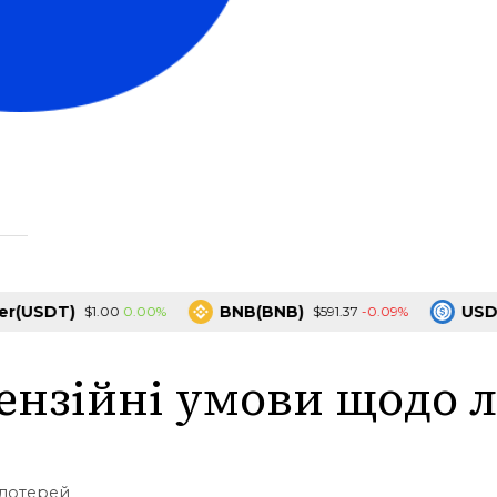
SDT)
BNB(BNB)
USDC(US
0.00%
-0.09%
$1.00
$591.37
ензійні умови щодо 
 лотерей