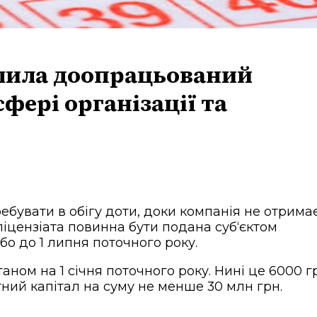
валила доопрацьований
фері організації та
ребувати в обігу доти, доки компанія не отрима
ліцензіата повинна бути подана суб‘єктом
бо до 1 липня поточного року.
аном на 1 січня поточного року. Нині це 6000 г
утний капітал на суму не менше 30 млн грн.