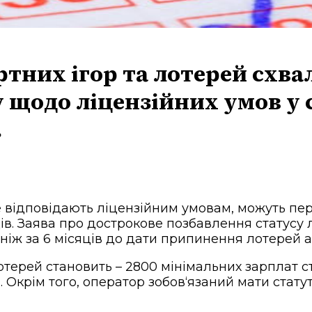
артних ігор та лотерей сх
щодо ліцензійних умов у с
.
не відповідають ліцензійним умовам, можуть пе
ців. Заява про дострокове позбавлення статусу 
 ніж за 6 місяців до дати припинення лотерей а
терей становить – 2800 мінімальних зарплат ст
н. Окрім того, оператор зобов‘язаний мати стат