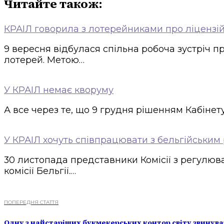
Читайте також:
КРАІЛ говорила з лотерейниками про ліцензі
9 вересня відбулася спільна робоча зустріч п
лотерей. Метою…
У КРАІЛ немає кворуму
А все через те, що 9 грудня рішенням Кабінет
У КРАІЛ хочуть співпрацювати з бельгійським
30 листопада представники Комісії з регулюва
комісії Бельгії.…
ПОПЕРЕДНЯ СТАТТЯ
Одну з найстаріших букмекерських контор світу звинува