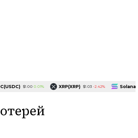
DC)
XRP(XRP)
Solana(SOL)
0.01%
-2.42%
$1.00
$1.03
лотерей