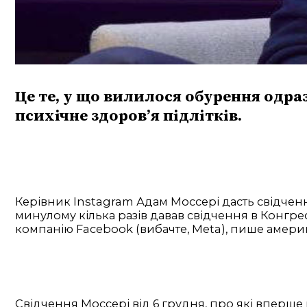
Це те, у що вилилося обурення одра
психічне здоров’я підлітків.
Керівник Instagram Адам Моссері дасть свідчен
минулому кілька разів давав свідчення в Конгр
компанію Facebook (вибачте, Meta), пише амер
Свідчення Моссері від 6 грудня, про які вперше 