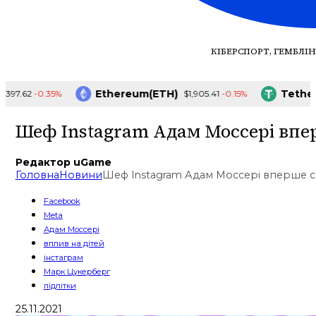
КІБЕРСПОРТ, ГЕМБЛІН
Ethereum(ETH)
Tether(U
-0.35%
-0.15%
7.62
$1,905.41
Шеф Instagram Адам Моссері впе
Редактор uGame
Головна
Новини
Шеф Instagram Адам Моссері вперше 
Facebook
Meta
Адам Моссері
вплив на дітей
інстаграм
Марк Цукерберг
підлітки
25.11.2021