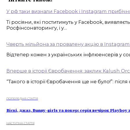
У рф таки визнали Facebook і Instagram прибіч
Ті росіяни, які поститимуть у Facebook, виявляє
Росфінсонвторингу, і у…
Чверть мільйона за провалену акцію в Instagram
Відтепер кожен з українських інфлюенсерів у со
Вперше в історії Євробачення: заклик Kalush Orc
“Такого в історії Євробачення ще не було!”: післ
ПОПЕРЕДНЯ СТАТТЯ
Віскі, джаз, Bunny-girls та покер: серія вечірок Playbo
НАСТУПНА СТАТТЯ