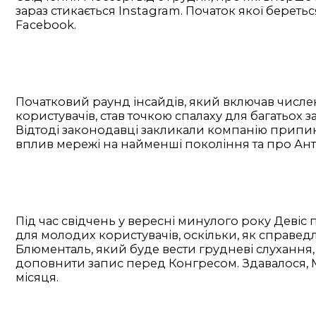
зараз стикається Instagram. Початок якої берет
Facebook.
Початковий раунд інсайдів, який включав числе
користувачів, став точкою спалаху для багатьох 
Відтоді законодавці закликали компанію припин
вплив мережі на найменші покоління та про Анті
Під час свідчень у вересні минулого року Деві
для молодих користувачів, оскільки, як справедл
Блюменталь, який буде вести грудневі слуханн
доповнити запис перед Конгресом. Здавалося, Мо
місяця.