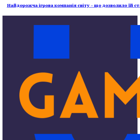
Найдорожча ігрова компанія світу – що дозволило їй с