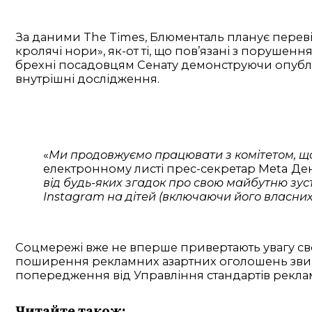
За даними The Times, Блюменталь планує переві
кролячі нори», як-от ті, що пов’язані з поруш
брехні посадовцям Сенату демонструючи опубліко
внутрішні дослідження.
«
Ми продовжуємо працювати з комітетом, щоб
електронному листі прес-секретар Meta Ден
від будь-яких згадок про свою майбутню зуст
Instagram на дітей (включаючи його власних),
Соцмережі вже не вперше привертають увагу св
поширення рекламних азартних оголошень зви
попередження від Управління стандартів рекла
Читайте також: