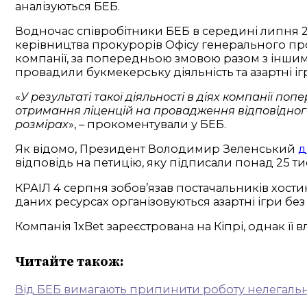
аналізуються БЕБ.
Водночас співробітники БЕБ в середині липня 
керівництва прокурорів Офісу генерального пр
компанії, за попередньою змовою разом з інши
провадили букмекерську діяльність та азартні ігр
«
У результаті такої діяльності в діях компанії п
отримання ліценцій на провадження відповідного
розмірах
», – прокоментували у БЕБ.
Як відомо, Президент Володимир Зеленський
д
відповідь на петицію, яку підписали понад 25 тис
КРАІЛ 4 серпня зобов’язав постачальників хостин
даних ресурсах організовуються азартні ігри без
Компанія 1xBet зареєстрована на Кіпрі, однак її
Читайте також:
Від БЕБ вимагають припинити роботу нелегальн