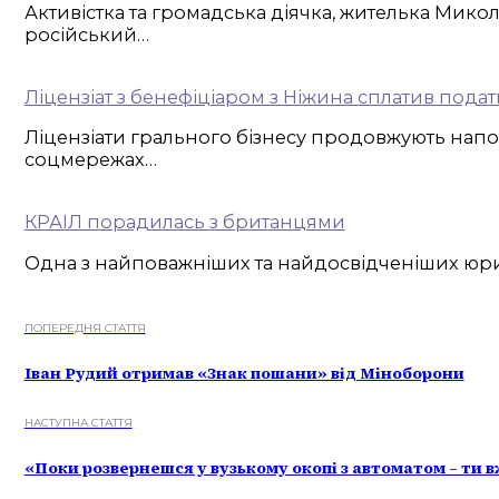
Активістка та громадська діячка, жителька Микол
російський…
Ліцензіат з бенефіціаром з Ніжина сплатив пода
Ліцензіати грального бізнесу продовжують напов
соцмережах…
КРАІЛ порадилась з британцями
Одна з найповажніших та найдосвідченіших юрисди
ПОПЕРЕДНЯ СТАТТЯ
Іван Рудий отримав «Знак пошани» від Міноборони
НАСТУПНА СТАТТЯ
«Поки розвернешся у вузькому окопі з автоматом – ти вж