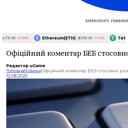
КІБЕРСПОРТ, ГЕМБЛІН
Ethereum(ETH)
Tether
-0.30%
-0.14%
731.33
$1,913.09
Офіційний коментар БЕБ стосовно
Редактор uGame
Головна
Новини
Офіційний коментар БЕБ стосовно роз
12.08.2022