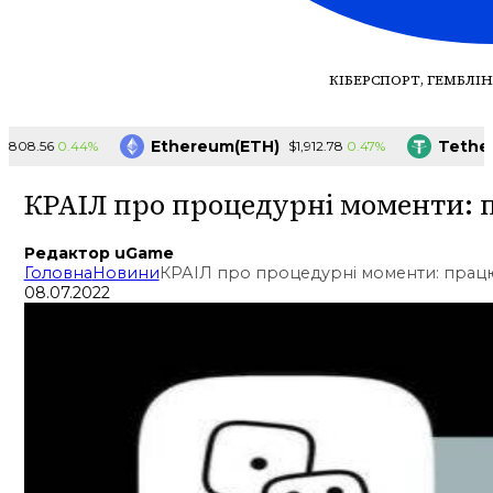
КІБЕРСПОРТ, ГЕМБЛІН
Ethereum(ETH)
Tether(U
0.44%
0.47%
8.56
$1,912.78
КРАІЛ про процедурні моменти: 
Редактор uGame
Головна
Новини
КРАІЛ про процедурні моменти: прац
08.07.2022