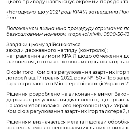
цього приводу навіть існує окремий порядок та
«
Нагадуємо, що у 2021 році КРАІЛ затвердила По
ігор.
Положенням визначено процедуру отримання пові
безкоштовним номером «гарячої лінії»: 0800-50-13
Завдяки цьому здійснюються:
заходи державного нагляду (контролю);
направлення вимоги КРАІЛ щодо обмеження доступ
звернення до правоохоронних органів та органі
Окрім того, Комісія з регулювання азартних ігор
лотерей від 17 травня 2022 року № 150 «Про зат
зареєстрованого в Міністерстві юстиції України 
Рішення розроблено на виконання вимог Закону 
державне регулювання діяльності щодо організа
наказом Уповноваженого Верховної Ради України 
Комісію з регулювання азартних ігор та лотерей,
Рішенням визначається мета та підстави обробки
внесення змін до персональних даних, їх видале