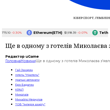
КІБЕРСПОРТ, ГЕМБЛІН
Ethereum(ETH)
Tether(U
-0.30%
-0.07%
.10
$1,918.39
Ще в одному з готелів Миколаєва 
Редактор uGame
Головна
Новини
Ще в одному з готелів Миколаєва з'явл
Гай Захарян
готель "Нікотель"
гральні автомати
Ерік Бадалян
КРАІЛ
Миколаїв
Михайло Меркулов
ТОВ "Імперія азарту"