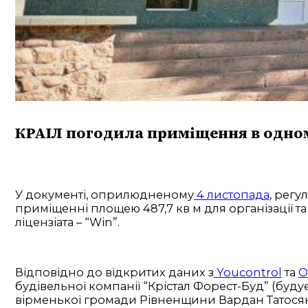
КРАІЛ погодила приміщення в одном
У документі, оприлюдненому
4 листопада
, регу
приміщенні площею 487,7 кв м для організації та
ліцензіата – “Win”.
Відповідно до відкритих даних з
Youcontrol
та
O
будівельної компанії “Крістал Форест-Буд” (буду
вірменької громади Рівненщини Вардан Татосян