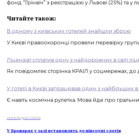
фонд “Грінвіч” з реєстрацією у Львові (25%) та 
Читайте також:
В одному з київських готелей знайшли зброю
У Києві правоохоронці провели перевірку групи 
Ліцензіат сплатив одну з найдорожчих в світі ліцен
Як повідомляє сторінка КРАІЛ у соцмережах, до 
У готелі в Києві запрацював один з найбільших в 
Є навіть космічна рулетка. Мова йде про гральн
ПОПЕРЕДНЯ СТАТТЯ
У Броварах у залі встановлять до півсотні слотів