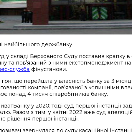
ні найбільшого держбанку.
д у складі Верховного Суду поставив крапку в 
нку та пов’язаний з ними екстопменеджмент на
рес-служба
фінустанови.
грн, що перейшла у власність банку за 3 місяці
ованості компанії, пов’язаної з колишніми влас
ює понад 4 тисяч співробітників банку.
иватБанку у 2020: тоді суд першої інстанції 
лю. Разом з тим, у квітні 2022 вже суд апеляці
е рішення першої інстанції.
позивач звернулася до суду касаційної інстанці