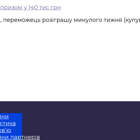
призом у 140 тис грн
 переможець розіграшу минулого тижня (купува
ини
ітика
рв’ю
ни партнерів