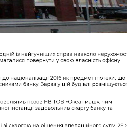
одній із найгучніших справ навколо нерухомост
магалися повернути у свою власність офісну
 до націоналізації 2016 як предмет іпотеки, що
никами банку. Зараз у цій будівлі розміщуєтьс
задовольнив позов НВ ТОВ «Океанмаш», чим
йної інстанції задовольнив скаргу банку та
ї зі скаргою на рішення апеляційного суду. 28 