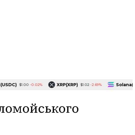
DC)
XRP(XRP)
Solana(SOL)
-0.02%
-2.69%
$1.00
$1.02
оломойського