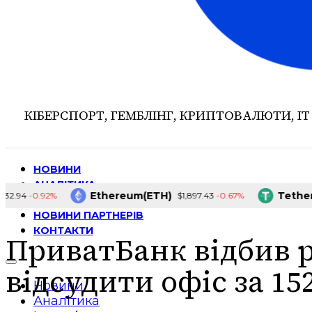
КІБЕРСПОРТ, ГЕМБЛІНГ, КРИПТОВАЛЮТИ, ІТ
НОВИНИ
АНАЛІТИКА
Ethereum(ETH)
Tether(US
-0.92%
-0.67%
4
$1,897.43
ІНТЕРВ’Ю
НОВИНИ ПАРТНЕРІВ
КОНТАКТИ
ПриватБанк відбив 
відсудити офіс за 15
Новини
Аналітика