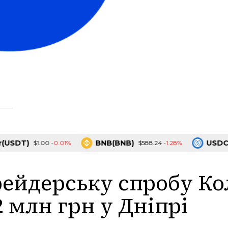
DT)
BNB(BNB)
USDC(US
-0.01%
-1.28%
$1.00
$588.24
рейдерську спробу К
2 млн грн у Дніпрі