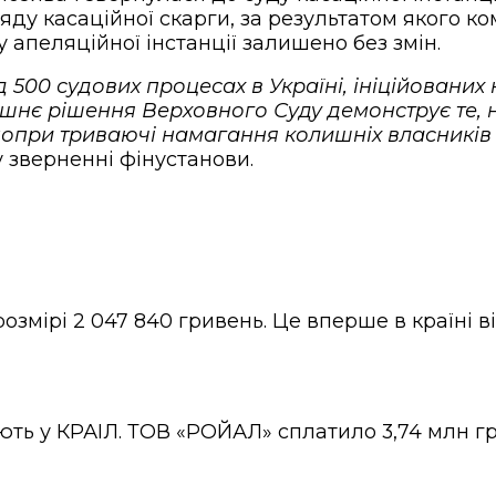
яду касаційної скарги, за результатом якого к
 апеляційної інстанції залишено без змін.
 500 судових процесах в Україні, ініційовани
шнє рішення Верховного Суду демонструє те,
попри триваючі намагання колишніх власників
 у зверненні фінустанови.
озмірі 2 047 840 гривень. Це вперше в країні 
 у КРАІЛ. ТОВ «РОЙАЛ» сплатило 3,74 млн грн 