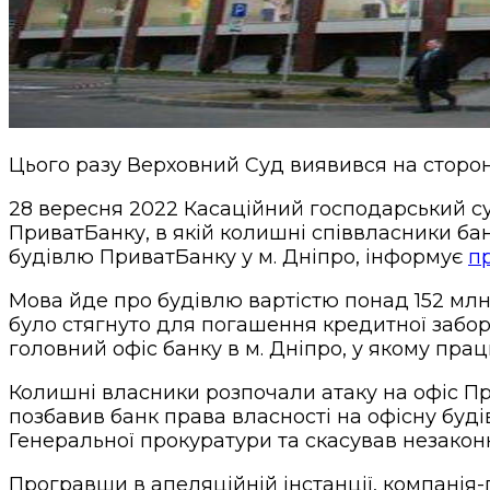
Цього разу Верховний Суд виявився на сторо
28 вересня 2022 Касаційний господарський су
ПриватБанку, в якій колишні співвласники ба
будівлю ПриватБанку у м. Дніпро, інформує
п
Мова йде про будівлю вартістю понад 152 млн 
було стягнуто для погашення кредитної заборг
головний офіс банку в м. Дніпро, у якому прац
Колишні власники розпочали атаку на офіс Пр
позбавив банк права власності на офісну будів
Генеральної прокуратури та скасував незаконн
Програвши в апеляційній інстанції, компанія-