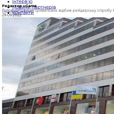
Інтерв’ю
Редактор uGame
Новини партнерів
Головна
Новини
ПриватБанк відбив рейдерську спробу Ко
Контакти
29.09.2022