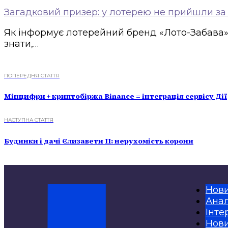
Загадковий призер: у лотерею не прийшли за 
Як інформує лотерейний бренд «Лото-Забава»,
знати,…
ПОПЕРЕДНЯ СТАТТЯ
Мінцифри + криптобіржа Binance = інтеграція сервісу Дії
НАСТУПНА СТАТТЯ
Будинки і дачі Єлизавети ІІ: нерухомість корони
Нов
Анал
Інте
Нови