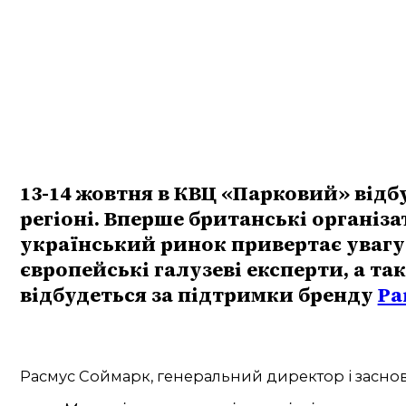
13-14 жовтня в КВЦ «Парковий» відбу
регіоні. Вперше британські організ
український ринок привертає увагу н
європейські галузеві експерти, а 
відбудеться за підтримки бренду
Pa
Расмус Соймарк, генеральний директор і засно