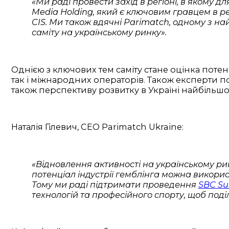
«Ми раді провести захід в регіоні, в якому 
Media Holding, який є ключовим гравцем в ре
CIS. Ми також вдячні Parimatch, одному з на
саміту на українському ринку».
Однією з ключових тем саміту стане оцінка потенці
так і міжнародних операторів. Також експерти п
також перспективу розвитку в Україні найбільшо
Наталія Гілевич, СЕО Parimatch Ukraine:
«Відновлення активності на українському рин
потенціал індустрії гемблінга можна викорис
Тому ми раді підтримати проведення
SBC Su
технологій та професійного спорту, щоб поді