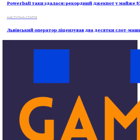
Powerball таки здалася: рекордний джекпот у майже $7
НАСТУПНА СТАТТЯ
Львівський оператор ліцензував два десятки слот-маш