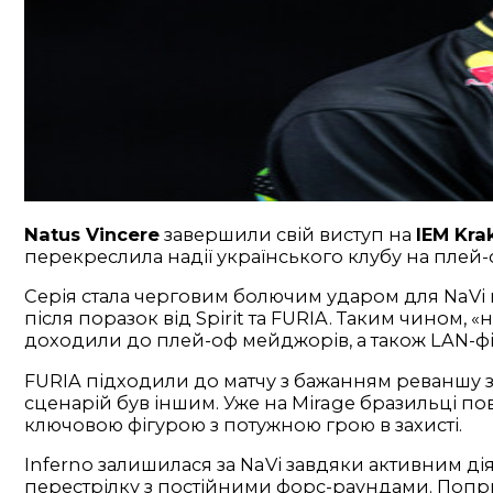
Natus Vincere
завершили свій виступ на
IEM Kra
перекреслила надії українського клубу на плей-о
Серія стала черговим болючим ударом для NaVi на
після поразок від Spirit та FURIA. Таким чином, 
доходили до плей-оф мейджорів, а також LAN-фіна
FURIA підходили до матчу з бажанням реваншу за
сценарій був іншим. Уже на Mirage бразильці по
ключовою фігурою з потужною грою в захисті.
Inferno залишилася за NaVi завдяки активним дія
перестрілку з постійними форс-раундами. Попри в