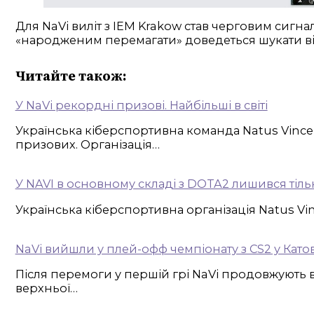
Для NaVi виліт з IEM Krakow став черговим сиг
«народженим перемагати» доведеться шукати від
Читайте також:
У NaVi рекордні призові. Найбільші в світі
Українська кіберспортивна команда Natus Vince
призових. Організація…
У NAVI в основному складі з DOTA2 лишився тіл
Українська кіберспортивна організація Natus Vi
NaVi вийшли у плей-офф чемпіонату з CS2 у Като
Після перемоги у першій грі NaVi продовжують 
верхньої…