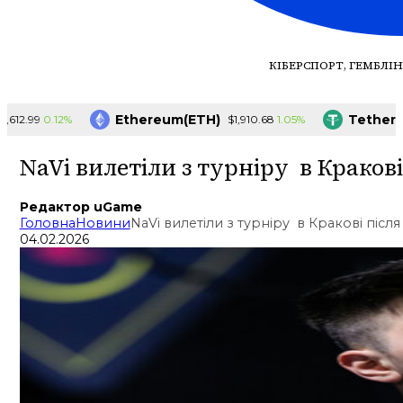
КІБЕРСПОРТ, ГЕМБЛІН
Ethereum(ETH)
Tether(US
0.12%
1.05%
.99
$1,910.68
NaVi вилетіли з турніру в Кракові
Редактор uGame
Головна
Новини
NaVi вилетіли з турніру в Кракові після
04.02.2026