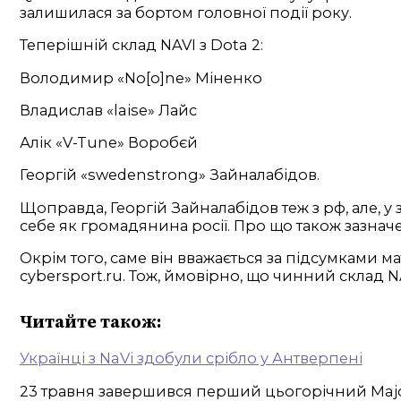
залишилася за бортом головної події року.
Теперішній склад NAVI з Dota 2:
Володимир «No[o]ne» Міненко
Владислав «laise» Лайс
Алік «V-Tune» Воробєй
Георгій «swedenstrong» Зайналабідов.
Щоправда, Георгій Зайналабідов теж з рф, але, у
себе як громадянина росії. Про що також зазначе
Окрім того, саме він вважається за підсумками мат
cybersport.ru. Тож, ймовірно, що чинний склад N
Читайте також:
Українці з NaVi здобули срібло у Антверпені
23 травня завершився перший цьогорічний Major-