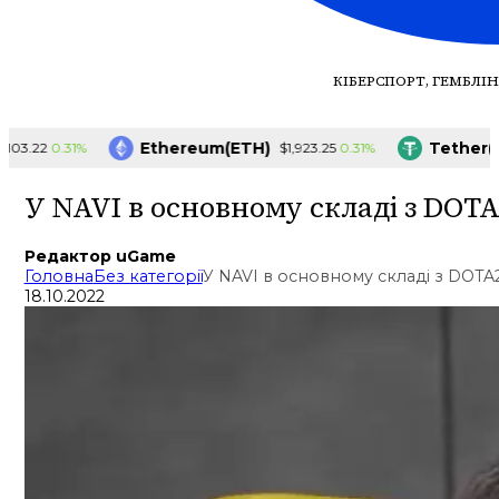
КІБЕРСПОРТ, ГЕМБЛІН
Ethereum(ETH)
Tether(USD
0.31%
0.31%
.22
$1,923.25
У NAVI в основному складі з DOT
Редактор uGame
Головна
Без категорії
У NAVI в основному складі з DOTA
18.10.2022