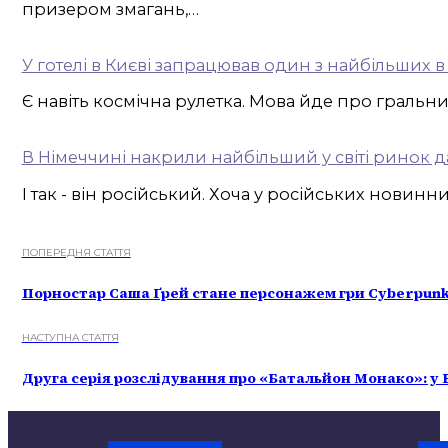
призером змагань,…
У готелі в Києві запрацював один з найбільших в 
Є навіть космічна рулетка. Мова йде про гральн
В Німеччині накрили найбільший у світі ринок 
І так - він російський. Хоча у російських нови
ПОПЕРЕДНЯ СТАТТЯ
Порностар Саша Ґрей стане персонажем гри Cyberpunk
НАСТУПНА СТАТТЯ
Друга серія розслідування про «Батальйон Монако»: у 