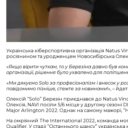
Українська кіберспортивна організація Natus Vi
росіянином та уродженцем Новосибірська Олексіє
«
Якщо вірити чуткам, то у Березіна давно був ко
організації, рішення було ухвалено для поліпшен
«
Ми дякуємо Solo за професіоналізм і внесок у ро
повідомимо пізніше, стежте за новинами!
», – йде
Олексій “Solo” Березін приєднався до Natus Vin
Олексія, NAVI посіли 5/6 місце у другому сезоні
Major Arlington 2022. Однак на самому мажорі, 
На омріяний The International 2022, команда мо
Qualifier. У стадії “Останнього шансу” українськ