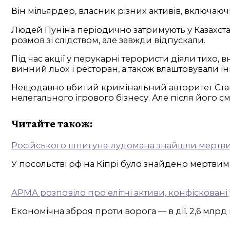
Він мільярдер, власник різних активів, включа
Людей Пуніна періодично затримують у Казахстані, 
розмов зі слідством, але завжди відпускали.
Під час акції у перукарні терористи діяли тихо, 
винний льох і ресторан, а також влаштовували інші
Нещодавно вбитий кримінальний авторитет Ставр
нелегального ігрового бізнесу. Але після його 
Читайте також:
Російського шпигуна-лудомана знайшли мертви
У посольстві рф на Кіпрі було знайдено мертвим
АРМА розповіло про елітні активи, конфісковані
Економічна зброя проти ворога — в дії. 2,6 млрд