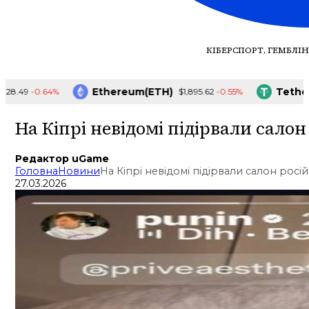
КІБЕРСПОРТ, ГЕМБЛІН
Ethereum(ETH)
Tether(U
-0.64%
-0.55%
.49
$1,895.62
На Кіпрі невідомі підірвали салон
Редактор uGame
Головна
Новини
На Кіпрі невідомі підірвали салон росі
27.03.2026