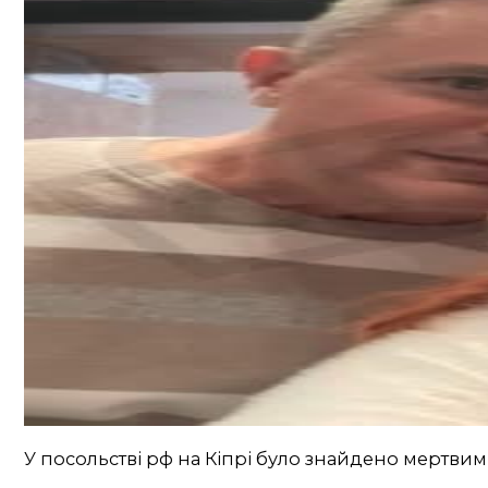
У посольстві рф на Кіпрі було знайдено мертвим