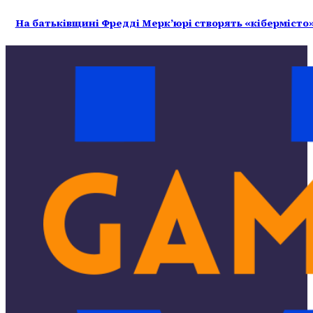
На батьківщині Фредді Меркʼюрі створять «кібермісто