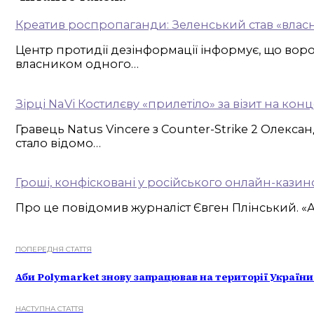
Креатив роспропаганди: Зеленський став «власн
Центр протидії дезінформації інформує, що во
власником одного…
Зірці NaVi Костилєву «прилетіло» за візит на к
Гравець Natus Vincere з Counter-Strike 2 Олекс
стало відомо…
Гроші, конфісковані у російського онлайн-казин
Про це повідомив журналіст Євген Плінський. «А 
ПОПЕРЕДНЯ СТАТТЯ
Аби Polymarket знову запрацював на території Україн
НАСТУПНА СТАТТЯ