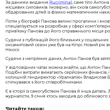
За даними видання
Rucriminal
, саме тіло Антон
місцевих силовиків. Імовірно, він скоїв самогубст
обдарованих дітей із фізико-математичним нахи
Потім у біографії Панова великі прогалини і знов
спеціалізується на розробках у сфері комп’ютерно
прив’язку Панова до його справжнього місця робо
Судячи з публікацій його близьких у соціальних м
оксамитовий сезон уже був на Кіпрі. Новий рік в
Нікосії.
Судячи з непрямих даних, Антон Панов був затят
У відповідних чатах можна знайти, що Антон Пан
Подібні витрати вимагають серйозних фінансів, 
колишній гендиректор «Уралкалію» Владислав Баум
спілкувався з його співробітниками.
Є в історії із самогубством Панова й інша деталь
журналісти, 9 січня хтось заходив до облікового 
Читайте також: