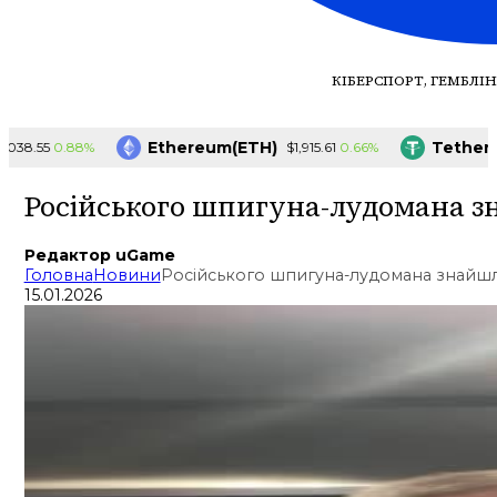
КІБЕРСПОРТ, ГЕМБЛІН
Ethereum(ETH)
Tether(US
0.88%
0.66%
8.55
$1,915.61
Російського шпигуна-лудомана з
Редактор uGame
Головна
Новини
Російського шпигуна-лудомана знайшл
15.01.2026