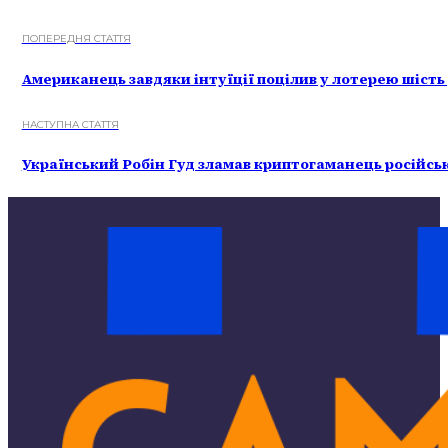
ПОПЕРЕДНЯ СТАТТЯ
Американець завдяки інтуїції поцілив у лотерею шість 
НАСТУПНА СТАТТЯ
Український Робін Гуд зламав криптогаманець російськ