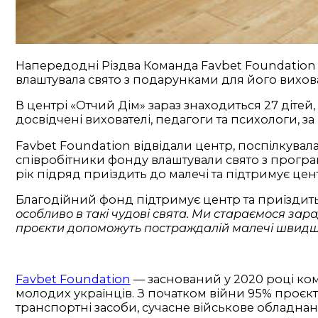
Напередодні Різдва Команда Favbet Foundation вж
влаштувала свято з подарунками для його вихов
В центрі «Отчий Дім» зараз знаходиться 27 дітей
досвідчені вихователі, педагоги та психологи, 
Favbet Foundation відвідали центр, поспілкувала
співробітники фонду влаштували свято з програм
рік підряд приїздить до малечі та підтримує цен
Благодійний фонд підтримує центр та приїздить 
особливо в такі чудові свята. Ми стараємося зара
проєкти допоможуть постраждалій малечі швидш
Favbet Foundation
— заснований у 2020 році ком
молодих українців. З початком війни 95% проєк
транспортні засоби, сучасне військове обладнання