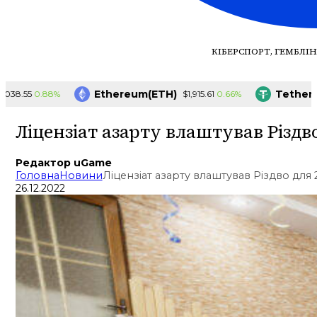
КІБЕРСПОРТ, ГЕМБЛІН
Ethereum(ETH)
Tether(USD
0.88%
0.66%
.55
$1,915.61
Ліцензіат азарту влаштував Різдв
Редактор uGame
Головна
Новини
Ліцензіат азарту влаштував Різдво для
26.12.2022