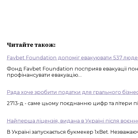
Читайте також:
Favbet Foundation допоміг евакуювати 537 люде
Фонд Favbet Foundation посприяв евакуації пон
профінансувати евакуацію…
Рада хоче зробити податки для грального бізне
2713-д - саме цьому поєднанню цифр та літери пі
Найперша ліцензія, видана в Україні після воєнн
В Україні запускається букмекер 1xBet. Незважаю