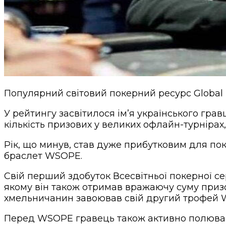
Популярний світовий покерний ресурс Global
У рейтингу засвітилося ім’я українського гра
кількість призових у великих офлайн-турнірах
Рік, що минув, став дуже прибутковим для пок
браслет WSOPE.
Свій перший здобуток Всесвітньої покерної се
якому він також отримав вражаючу суму призов
хмельничанин завоював свій другий трофей W
Перед WSOPE гравець також активно полював 