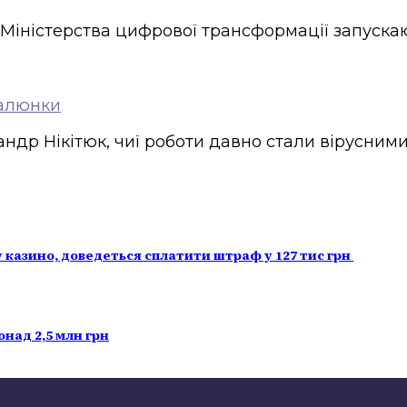
 Міністерства цифрової трансформації запускают
малюнки
ндр Нікітюк, чиї роботи давно стали вірусними
у казино, доведеться сплатити штраф у 127 тис грн
над 2,5 млн грн