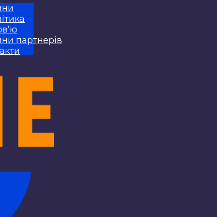
ини
ітика
рв’ю
ни партнерів
акти