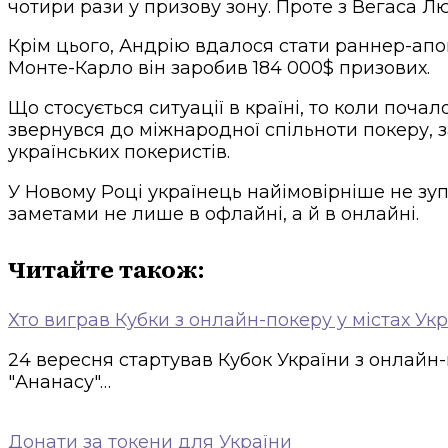
чотири рази у призову зону. Проте з Вегаса 
Крім цього, Андрію вдалося стати раннер-апом 
Монте-Карло він заробив 184 000$ призових.
Що стосується ситуації в країні, то коли поча
звернувся до міжнародної спільноти покеру, 
українських покеристів.
У Новому Році українець найімовірніше не зу
заметами не лише в офлайні, а й в онлайні.
Читайте також:
Хто виграв Кубки з онлайн-покеру у містах Ук
24 вересня стартував Кубок України з онлайн-п
"Ананасу"…
Донати за токени для України