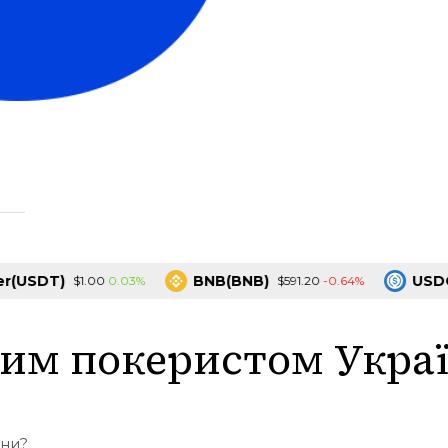
SDT)
BNB(BNB)
USDC(US
0.03%
-0.64%
$1.00
$591.20
шим покеристом Укра
їни?