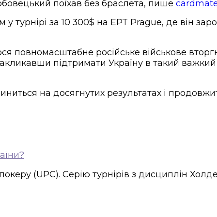
Любовецький поїхав без браслета, пише
cardmat
у турнірі за 10 300$ на EPT Prague, де він зар
лося повномасштабне російське військове вторгн
закликавши підтримати Україну в такий важкий 
пиниться на досягнутих результатах і продовж
раїни?
океру (UPC). Серію турнірів з дисциплін Холдем