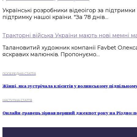
Українські розробники відеоігор за підтримки
підтримку нашої країни. "За 78 днів…
Тракторні війська України мають нові мемні 
Талановитий художник компанії Favbet Олекса
яскравих малюнків. Пропонуємо…
ПОПЕРЕДНЯ СТАТТЯ
Жінці, яка зустрічала клієнтів у волинському підпільном
НАСТУПНА СТАТТЯ
Онлайн-гравець зірвав перший джекпот року на Різдво: по