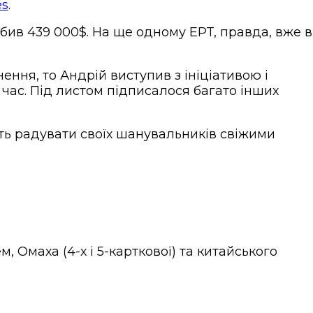
es
.
обив 439 000$. На ще одному EPT, правда, вже в
ення, то Андрій виступив з ініціативою і
час. Під листом підписалося багато інших
ить радувати своїх шанувальників свіжими
, Омаха (4-х і 5-карткової) та китайського