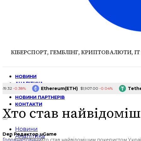
КІБЕРСПОРТ, ГЕМБЛІНГ, КРИПТОВАЛЮТИ, ІТ
НОВИНИ
АНАЛІТИКА
Ethereum(ETH)
Tether(U
-0.38%
-0.04%
2
$1,907.00
ІНТЕРВ’Ю
НОВИНИ ПАРТНЕРІВ
КОНТАКТИ
Хто став найвідомі
Новини
Den Редактор uGame
Аналітика
Головна
Новини
Хто став найвідомішим покеристом Укра