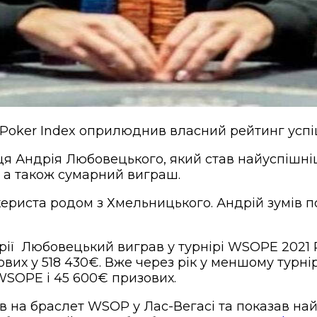
 Poker Index оприлюднив власний рейтинг успі
вця Андрія Любовецького, який став найуспішні
, а також сумарний виграш.
ериста родом з Хмельницького. Андрій зумів по
рії Любовецький виграв у турнірі WSOPE 2021 Pl
их у 518 430€. Вже через рік у меншому турнір
SOPE і 45 600€ призових.
на браслет WSOP у Лас-Вегасі та показав най