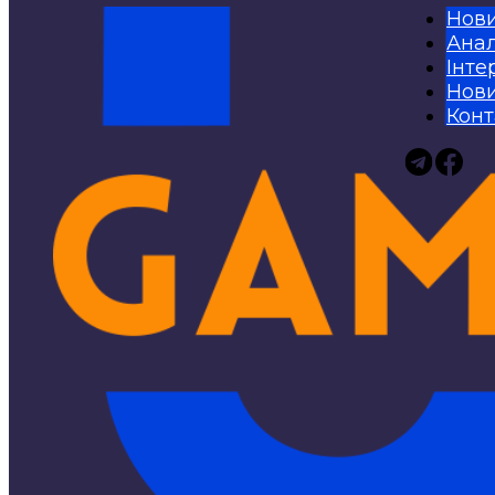
Нов
Анал
Інте
Нови
Конт