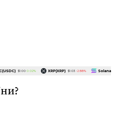
DC)
XRP(XRP)
Solana(SOL)
0.02%
-2.88%
$1.00
$1.03
їни?