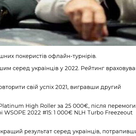
шних покеристів офлайн-турнірів.
шим серед українців у 2022. Рейтинг враховува
вторити свій успіх 2021, вигравши другий
atinum High Roller за 25 000€, після перемоги
і WSOPE 2022 #15: 1 000€ NLH Turbo Freezeout
кращий результат серед українців, потрапивш