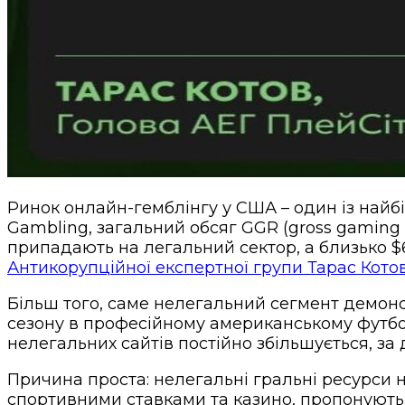
Ринок онлайн-гемблінгу у США – один із найбі
Gambling, загальний обсяг GGR (gross gaming 
припадають на легальний сектор, а близько $
Антикорупційної експертної групи Тарас Котов
Більш того, саме нелегальний сегмент демонст
сезону в професійному американському футболі
нелегальних сайтів постійно збільшується, за 
Причина проста: нелегальні гральні ресурси н
спортивними ставками та казино, пропонують в