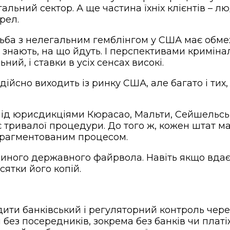
альний сектор. А ще частина їхніх клієнтів – л
рел.
ьба з нелегальним гемблінгом у США має обме
знають, на що йдуть. І перспективами криміна
ий, і ставки в усіх сенсах високі.
 дійсно виходить із ринку США, але багато і ти
під юрисдикціями Кюрасао, Мальти, Сейшельсь
є тривалої процедури. До того ж, кожен штат м
фрагментованим процесом.
иного державного файрвола. Навіть якщо вдаєт
сятки його копій.
ти банківський і регуляторний контроль через 
 без посередників, зокрема без банків чи платі