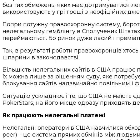
без тих обмежень, яких має дотримуватися лег
використовують у грі гроші з неофіційних дже
Попри потужну правоохоронну систему, борот
нелегальному гемблінгу в Сполучених Штатах 
переймаються. Бо ринок дуже ласий і преміальн
Так, в результаті роботи правоохоронців хтось
шпарини в законодавствi.
Більшість нелегальних сайтів в США працює 
їх можна лише за рішенням суду, яке потребу
блокування сайтів надзвичайно повільним і 
Ситуацію ускладнює і те, що США не мають єд
PokerStars, на його місце одразу приходять де
Як працюють нелегальні платежі
Нелегальні оператори в США навчилися обходи
peer) – це система прямих обмінів між людьми