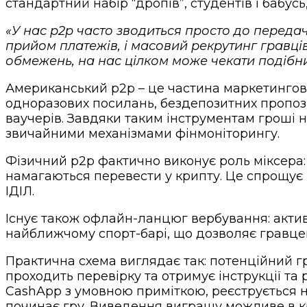
стандартний набір “дропів”, студентів і бабусь
«У нас p2p часто зводиться просто до передач
прийом платежів, і масовий рекрутинг гравц
обмежень, на нас цілком може чекати подібн
Американський p2p – це частина маркетингової
одноразових посилань, бездепозитних пропози
ваучерів. Завдяки таким інструментам гроші н
звичайними механізмами фінмоніторингу.
Фізичний p2p фактично виконує роль міксера
намагаються перевести у крипту. Це спрощує в
ІДІЛ.
Існує також офлайн-ланцюг вербування: актив
найближчому спорт-барі, що дозволяє гравце
Практична схема виглядає так: потенційний гр
проходить перевірку та отримує інструкції та
CashApp з умовною приміткою, реєструється на
починає гру. Виведення виграшу можливе в кр