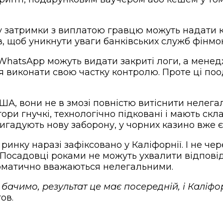
адку затримки з виплатою гравцю можуть надати 
 щоб уникнути уваги банківських служб фінмон
и WhatsApp можуть видати закриті логи, а мене
 виконати свою частку контролю. Проте ці поо
 США, вони не в змозі повністю витіснити нелег
ри гнучкі, технологічно підковані і мають скл
гадують нову заборону, у чорних казино вже є
инку наразі зафіксовано у Каліфорнії. І не чер
 Посадовці роками не можуть ухвалити відповід
втоматично вважаються нелегальними.
к бачимо, результат це має посередній, і Каліф
ов.