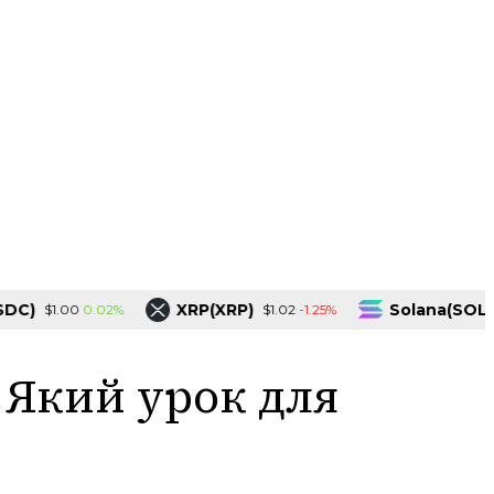
XRP(XRP)
Solana(SOL)
0.02%
-1.25%
$1.00
$1.02
$73.7
 Який урок для