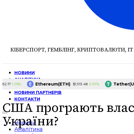
КІБЕРСПОРТ, ГЕМБЛІНГ, КРИПТОВАЛЮТИ, ІТ
НОВИНИ
АНАЛІТИКА
Ethereum(ETH)
Tether(USDT)
1.05%
0.57%
$1,913.48
ІНТЕРВ’Ю
НОВИНИ ПАРТНЕРІВ
КОНТАКТИ
США програють влас
України?
Новини
Аналітика