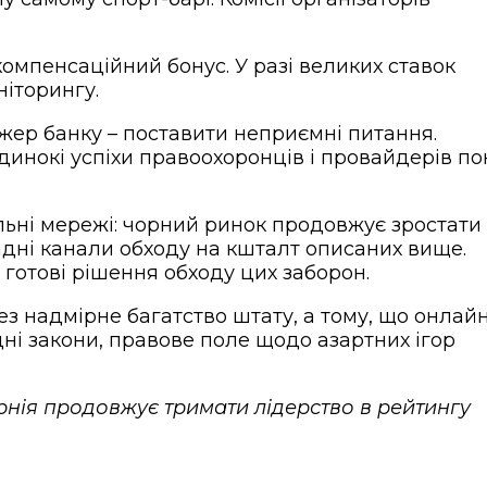
компенсаційний бонус. У разі великих ставок
іторингу.
джер банку – поставити неприємні питання.
динокі успіхи правоохоронців і провайдерів по
альні мережі: чорний ринок продовжує зростати
адні канали обходу на кшталт описаних вище.
 готові рішення обходу цих заборон.
ез надмірне багатство штату, а тому, що онлай
ні закони, правове поле щодо азартних ігор
орнія продовжує тримати лідерство в рейтингу