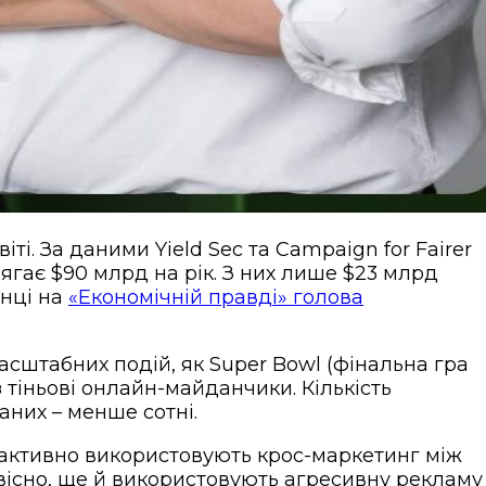
і. За даними Yield Sec та Campaign for Fairer
ягає $90 млрд на рік. З них лише $23 млрд
онці на
«Економічній правді» голова
асштабних подій, як Super Bowl (фінальна гра
 тіньові онлайн-майданчики. Кількість
аних – менше сотні.
, активно використовують крос-маркетинг між
звісно, ще й використовують агресивну рекламу