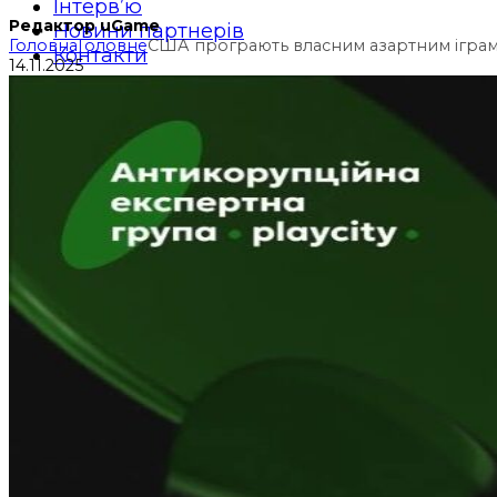
Інтерв’ю
Редактор uGame
Новини партнерів
Головна
Головне
США програють власним азартним іграм.
Контакти
14.11.2025