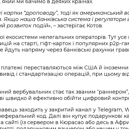
, який ми бачимо в деяких країнах.
і картки “дроповоду”, тоді як американський в
ів. Якщо наша банківська система і регулятор
ий розвиток подій»
, – застерігає Котов.
 екосистеми нелегальних операторів. Тут усе п
цій на старті, гіфт-карток і популярних p2p-
е йдуть напряму через банківські рахунки грав
: платежі переставляються між США й іноземн
ивід і стандартизацію операцій, при цьому від
ний вербувальник стає так званим “раннером”
ві швидко й ефективно обійти цифровий контро
авець заходить у закритий канал у Telegram, W
 реферальний код. Далі він купує подарункові 
 сайті (із сервером в Кюрасао або десь в Афри
ипті, подарунковим ваучером або кешем у тому 