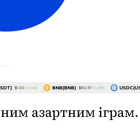
BNB(BNB)
USDC(USDC)
0.04%
0.09%
$1.00
$592.57
ним азартним іграм.