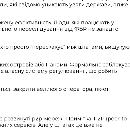
юди, які свідомо уникають уваги держави, адже
жену ефективність. Люди, які працюють у
льного переслідування від ФБР не занадто
х, хто просто “перескакує” між штатами, вишуку
ких островів або Панами. Формально заблокув
ає власну систему регулювання, що робить
ься закрити великого оператора, як-от
розвинуті p2p-мережі. Примітка: P2P (peer-to-
жних сервісів. Але у Штатах це вже не