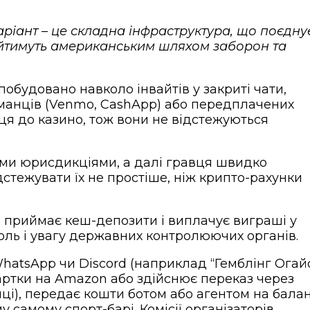
аріант – це складна інфраструктура, що поєднує
и йтимуть американським шляхом заборон та
обудовано навколо інвайтів у закриті чати,
гаманців (Venmo, CashApp) або передплачених
ця до казино, тож вони не відстежуються
ими юрисдикціями, а далі гравця швидко
стежувати їх не простіше, ніж крипто-рахунки
, приймає кеш-депозити і виплачує виграші у
ль і увагу державних контролюючих органів.
hatsApp чи Discord (наприклад “Гемблінг Огайо
картки на Amazon або здійснює переказ через
ці), передає кошти ботом або агентом на балан
самому спорт-барі. Комісії організаторів