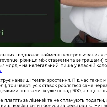
льших і водночас найменш контрольованих у світ
revenue, різниця між ставками та виграшами) с
67 млрд – на нелегальний, пише у власній кол
.
рує найвищі темпи зростання. Під час таких м
), три чверті усіх ставок робляться саме через
деякими оцінками, їх уже понад 900, а ліцензов
е платять за ліцензії та не сплачують податки
ищі коефіцієнти і бонуси за реєстрацію. Ну і 