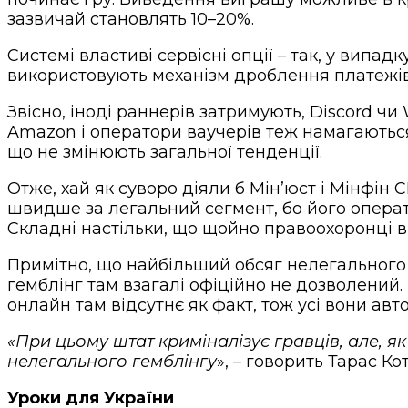
зазвичай становлять 10–20%.
Системі властиві сервісні опції – так, у вип
використовують механізм дроблення платежів,
Звісно, іноді раннерів затримують, Discord ч
Amazon і оператори ваучерів теж намагаються
що не змінюють загальної тенденції.
Отже, хай як суворо діяли б Мін’юст і Мінфін
швидше за легальний сегмент, бо його операто
Складні настільки, що щойно правоохоронці ви
Примітно, що найбільший обсяг нелегального р
гемблінг там взагалі офіційно не дозволений.
онлайн там відсутнє як факт, тож усі вони а
«При цьому штат криміналізує гравців, але, я
нелегального гемблінгу
», – говорить Тарас Кот
Уроки для України