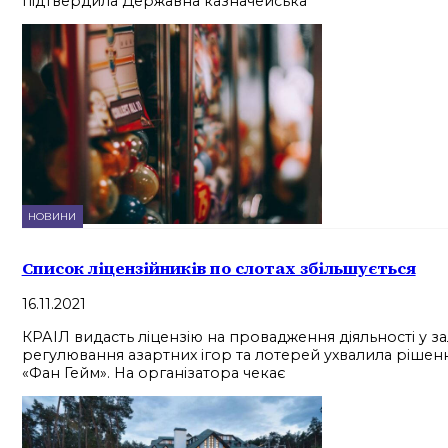
підтвердила Державна казначейська
НОВИНИ
Список ліцензійників по слотах збільшується
16.11.2021
КРАІЛ видасть ліцензію на провадження діяльності у з
регулювання азартних ігор та лотерей ухвалила рішення
«Фан Гейм». На організатора чекає