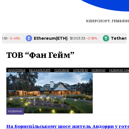
КІБЕРСПОРТ, ГЕМБЛІН
Ethereum(ETH)
Tether(USDT)
.45%
-0.18%
$1,903.33
ТОВ “Фан Гейм”
АНАЛІТИКА
БЕЗ КАТЕГОРІЇ
ГОЛОВНЕ
ІНТЕРВ'Ю
НОВИНИ
НОВИНИ ПА
НОВИНИ
На Бориспільському шосе житель Андорри у готе