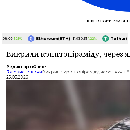
КІБЕРСПОРТ, ГЕМБЛІН
Ethereum(ETH)
Tether(USDT
1.25%
1.22%
09
$1,930.31
Викрили криптопіраміду, через як
Редактор uGame
Головна
Новини
Викрили криптопіраміду, через яку зіб
23.03.2026