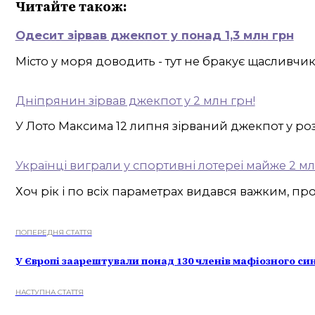
Читайте також:
Одесит зірвав джекпот у понад 1,3 млн грн
Місто у моря доводить - тут не бракує щасливчик
Дніпрянин зірвав джекпот у 2 млн грн!
У Лото Максима 12 липня зірваний джекпот у роз
Українці виграли у спортивні лотереі майже 2 м
Хоч рік і по всіх параметрах видався важким, пр
ПОПЕРЕДНЯ СТАТТЯ
У Європі заарештували понад 130 членів мафіозного си
НАСТУПНА СТАТТЯ