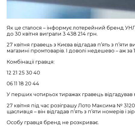
Як це сталося – інформує лотерейний бренд УНЛ. 
до 30 квітня виграли 3 438 214 грн.
27 квітня гравець з Києва відгадав п’ять з п’яти
магазині промтоварів. І доволі недешево – аж за 
Комбінації гравця:
12 21 25 30 40
06 11 18 20 44
У перших чотирьох тиражах гравець відгадував 
27 квітня під час розіграшу Лото Максима № 3120 
щасливця – він відгадав п’ять з п’яти номерів і зі
Особу гравця бренд не розкриває.