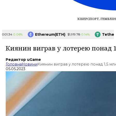
КІБЕРСПОРТ, ГЕМБЛІН
Ethereum(ETH)
Tether(US
0.06%
0.14%
1.34
$1,919.78
Киянин виграв у лотерею понад 1
Редактор uGame
Головна
Новини
Киянин виграв у лотерею понад 1,5 мл
05.05.2023