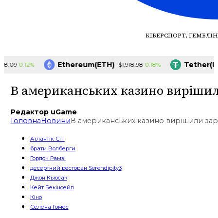
КІБЕРСПОРТ, ГЕМБЛІН
Ethereum(ETH)
Tether(USDT)
0.12%
0.18%
$1,918.98
В американських казино вирішили
Редактор uGame
Головна
Новини
В американських казино вирішили заро
Атлантік-Сіті
брати Волберги
Гордон Рамзі
десертний ресторан Serendipity3
Джон Кьюсак
Кейт Бекінсейл
Кіно
Селена Гомес