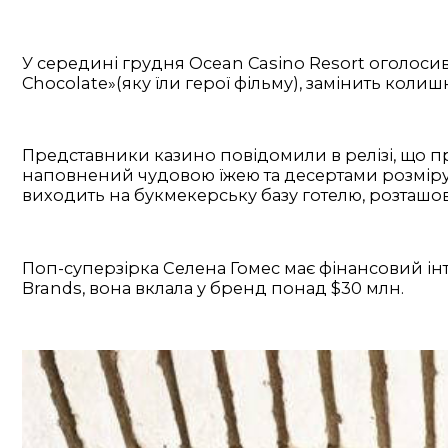
У середині грудня Ocean Casino Resort оголосив
Chocolate»(яку їли герої фільму), замінить колиш
Представники казино повідомили в релізі, що 
наповнений чудовою їжею та десертами розміру мр
виходить на букмекерську базу готелю, розташо
Поп-суперзірка Селена Гомес має фінансовий інт
Brands, вона вклала у бренд понад $30 млн.