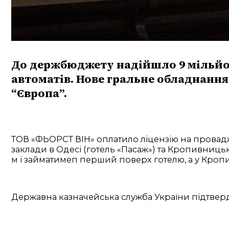
До держбюджету надійшло 9 мільйон
автоматів. Нове гральне обладнання
“Європа”.
ТОВ «ФЬОРСТ ВІН» оплатило ліцензію на проваджен
заклади в Одесі (готель «Пасаж») та Кропивниць
м і займатимеп перший поверх готелю, а у Кроп
Державна казначейська служба України підтвер