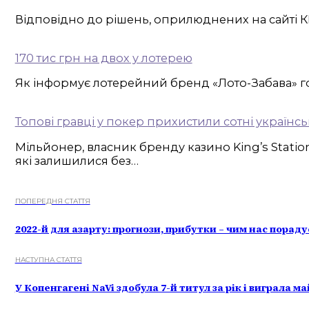
Відповідно до рішень, оприлюднених на сайті КРА
170 тис грн на двох у лотерею
Як інформує лотерейний бренд «Лото-Забава» голо
Топові гравці у покер прихистили сотні українськ
Мільйонер, власник бренду казино King’s Stati
які залишилися без…
ПОПЕРЕДНЯ СТАТТЯ
2022-й для азарту: прогнози, прибутки – чим нас пораду
НАСТУПНА СТАТТЯ
У Копенгагені NaVi здобула 7-й титул за рік і виграла 