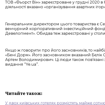
ТОВ «Фьорст Він» зареєстроване у грудні 2020 в 
діяльності вказано «організування азартних ігор»
Генеральним директором цього товариства є Се
венчурний корпоративний інвестиційний фонд
Девелопмент». Обидва теж зареєстровані у столи
Якщо ж говорити про його засновників, то найб
«Бені Дорм». Його засновником вказаний Бєлік 
Артем Володимирович. Ці люди також пов’язані з
видання “Ye.ua”.
Читайте також:
У двох київських готелях розмістять майже сотню