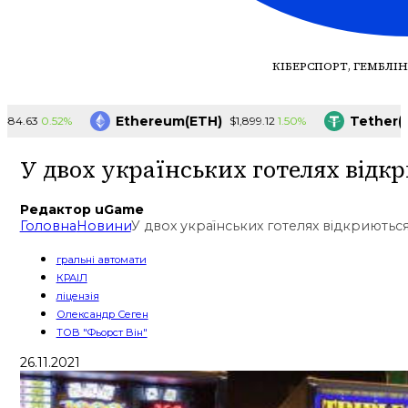
КІБЕРСПОРТ, ГЕМБЛІН
Ethereum(ETH)
Tether(USD
0.52%
1.50%
63
$1,899.12
У двох українських готелях відк
Редактор uGame
Головна
Новини
У двох українських готелях відкриютьс
гральні автомати
КРАІЛ
ліцензія
Олександр Сеген
ТОВ "Фьорст Він"
26.11.2021