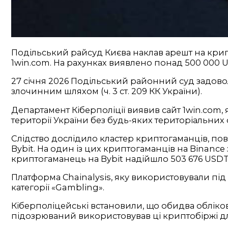
Подільський райсуд Києва наклав арешт на крипт
1win.com. На рахунках виявлено понад 500 000 
27 січня 2026 Подільський районний суд задово
злочинним шляхом (ч. 3 ст. 209 КК України).
Департамент Кіберполіції виявив сайт 1win.com, 
території України без будь-яких територіальних
Слідство дослідило кластер криптогаманців, пов’
Bybit. На один із цих криптогаманців на Binance
криптогаманець на Bybit надійшло 503 676 USDT,
Платформа Chainalysis, яку використовували під 
категорії «Gambling».
Кіберполіцейські встановили, що обидва обліко
підозрюваний використовував ці криптобіржі для л