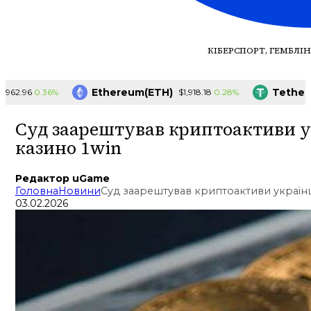
КІБЕРСПОРТ, ГЕМБЛІН
Ethereum(ETH)
Tether(US
0.36%
0.28%
.96
$1,918.18
Суд заарештував криптоактиви укр
казино 1win
Редактор uGame
Головна
Новини
Суд заарештував криптоактиви українця
03.02.2026