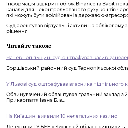
Інформація від криптобірж Binance та Bybit показ
канали для неконтрольованого руху коштів чере
які можуть бути афілійовані з державою-агресор
Суд арештував віртуальні активи на обліковому 
рішення.
Читайте також:
На Тернопільщині суд оштрафував касирку нелег
Борщівський районний суд Тернопільської област
У Львові суд оштрафував власника підпільного к
Обвинувачений облаштував гральний заклад з 2
Прикарпаття Івана Б. в…
На Київщині виявили 10 нелегальних казино
Детективи ТУ БЕБ у Київській області викрили 