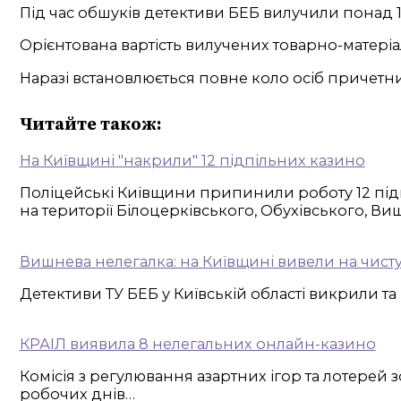
Під час обшуків детективи БЕБ вилучили понад 17
Орієнтована вартість вилучених товарно-матері
Наразі встановлюється повне коло осіб причетни
Читайте також:
На Київщині "накрили" 12 підпільних казино
Поліцейські Київщини припинили роботу 12 підп
на території Білоцерківського, Обухівського, В
Вишнева нелегалка: на Київщині вивели на чисту
Детективи ТУ БЕБ у Київській області викрили т
КРАІЛ виявила 8 нелегальних онлайн-казино
Комісія з регулювання азартних ігор та лотерей з
робочих днів…