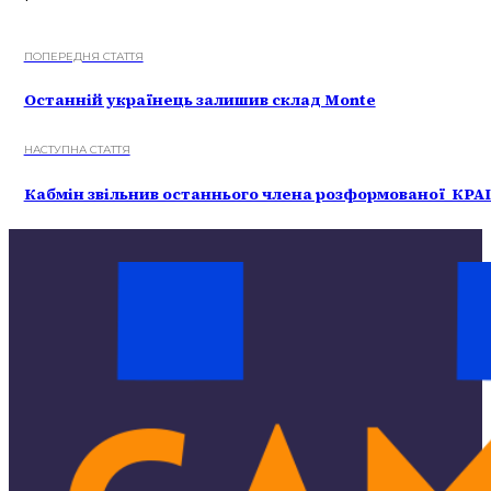
ПОПЕРЕДНЯ СТАТТЯ
Останній українець залишив склад Monte
НАСТУПНА СТАТТЯ
Кабмін звільнив останнього члена розформованої КРА