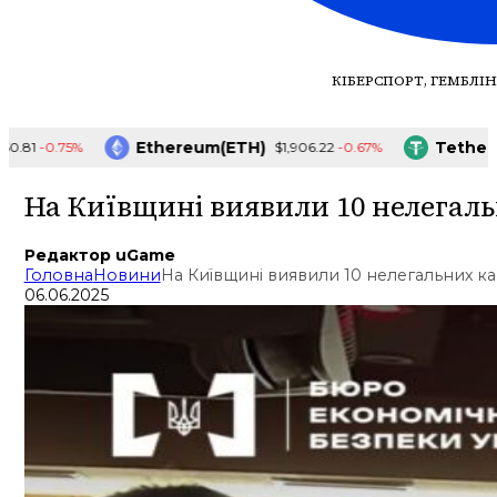
КІБЕРСПОРТ, ГЕМБЛІН
Ethereum(ETH)
Tether(USDT)
75%
-0.67%
$1,906.22
На Київщині виявили 10 нелегал
Редактор uGame
Головна
Новини
На Київщині виявили 10 нелегальних к
06.06.2025