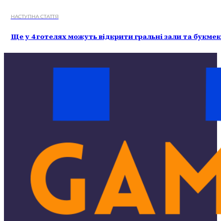
НАСТУПНА СТАТТЯ
Ще у 4 готелях можуть відкрити гральні зали та букме