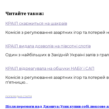
Читайте також:
КРАІЛ скаржиться на шахраїв
Комісія з регулювання азартних ігор та лотерей 
КРАІЛ видала дозволів на півсотні слотів
Один з найбільших в Західній Україні залів з гр
КРАІЛ відреагувала на обшуки НАБУ і САП
Комісія з регулювання азартних ігор та лотерей
п'ятницю…
ПОПЕРЕДНЯ СТАТТЯ
Після перемоги над Джошуа: Усик купив собі люксове а