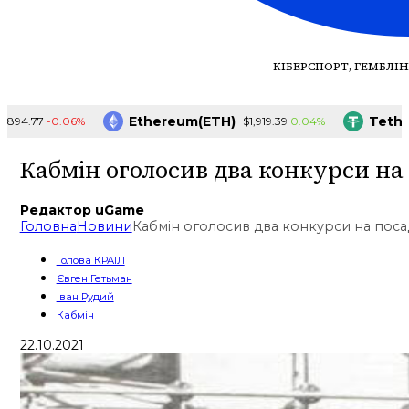
КІБЕРСПОРТ, ГЕМБЛІН
Ethereum(ETH)
Tether(U
-0.06%
0.04%
.77
$1,919.39
Кабмін оголосив два конкурси на
Редактор uGame
Головна
Новини
Кабмін оголосив два конкурси на поса
Голова КРАІЛ
Євген Гетьман
Іван Рудий
Кабмін
22.10.2021