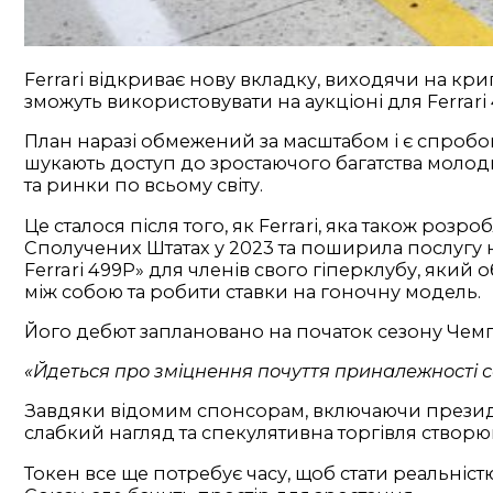
Ferrari відкриває нову вкладку, виходячи на кр
зможуть використовувати на аукціоні для Ferrari
План наразі обмежений за масштабом і є спробою
шукають доступ до зростаючого багатства молоди
та ринки по всьому світу.
Це сталося після того, як Ferrari, яка також ро
Сполучених Штатах у 2023 та поширила послугу н
Ferrari 499P» для членів свого гіперклубу, який
між собою та робити ставки на гоночну модель.
Його дебют заплановано на початок сезону Чемпіо
«Йдеться про зміцнення почуття приналежності с
Завдяки відомим спонсорам, включаючи президе
слабкий нагляд та спекулятивна торгівля створюют
Токен все ще потребує часу, щоб стати реальніс