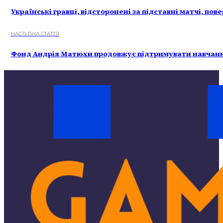
Українські гравці, відсторонені за підставні матчі, пов
НАСТУПНА СТАТТЯ
Фонд Андрія Матюхи продовжує підтримувати навчання 