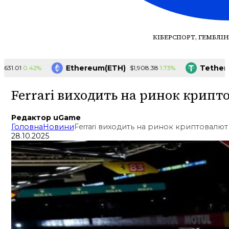
КІБЕРСПОРТ, ГЕМБЛІН
Ethereum(ETH)
Tether(US
0.42%
1.73%
01
$1,908.38
Ferrari виходить на ринок крипт
Редактор uGame
Головна
Новини
Ferrari виходить на ринок криптовалют
28.10.2025