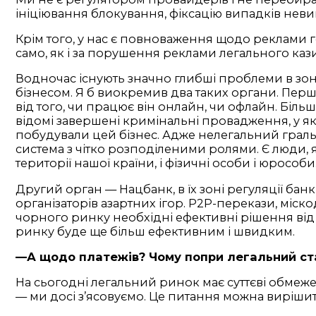
ініціювання блокування, фіксацію випадків неви
Крім того, у нас є повноваження щодо реклами ге
само, як і за порушення реклами легального каз
Водночас існують значно глибші проблеми в зоні
бізнесом. Я б виокремив два таких органи. Пер
від того, чи працює він онлайн, чи офлайн. Більш
відомі завершені кримінальні провадження, у як
побудували цей бізнес. Адже нелегальний граль
система з чітко розподіленими ролями. Є люди, 
території нашої країни, і фізичні особи і юрособи
Другий орган — Нацбанк, в їх зоні регуляції бан
організаторів азартних ігор. Р2Р-перекази, міско
чорного ринку необхідні ефективні рішення від 
ринку буде ще більш ефективним і швидким.
—А щодо платежів? Чому попри легальний ста
На сьогодні легальний ринок має суттєві обмеж
— ми досі з’ясовуємо. Це питання можна вирішит