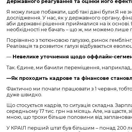
державного реагування та оцінки його ефект
Я можу лише побажати, щоб такі дані були.Я не зн
дослідження. У нас, як у державного органу, фін
аби державні рішення приймалися на їх основі. 
необхідності не бачать – що ж, ми можемо лише
Порівняно з тютюновою галуззю, ринок гемблінгу
Реалізація та розвиток галузі відбувається евол
—
Невелике уточнення щодо оффлайн-сегменту.
Так. Єдине, ми бачили переміщення, наприклад, з
—Як проходить кадрове та фінансове становл
Фактично ми почали працювати з 1 червня, тобто
дуже швидко.
Що стосується кадрів, то ситуація складна. Зарп
середньому 17 тис. грн на місяць. Але, на щастя
мною, що трохи більше половини від запланованог
У КРАІЛ перший штат був більшим – понад 200 лю