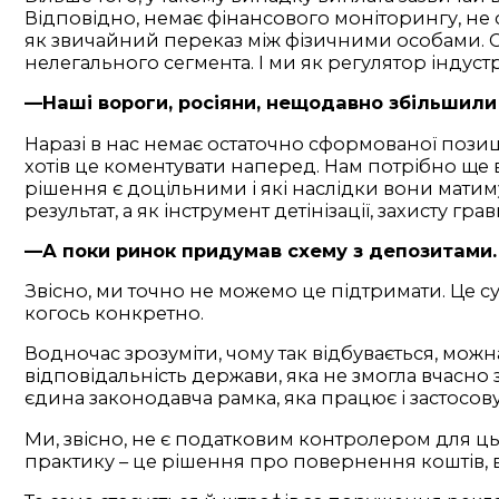
Відповідно, немає фінансового моніторингу, не 
як звичайний переказ між фізичними особами. 
нелегального сегмента. І ми як регулятор індус
—Наші вороги, росіяни, нещодавно збільшили 
Наразі в нас немає остаточно сформованої пози
хотів це коментувати наперед. Нам потрібно ще 
рішення є доцільними і які наслідки вони матим
результат, а як інструмент детінізації, захисту г
—А поки ринок придумав схему з депозитами.
Звісно, ми точно не можемо це підтримати. Це с
когось конкретно.
Водночас зрозуміти, чому так відбувається, можна
відповідальність держави, яка не змогла вчасно
єдина законодавча рамка, яка працює і застосову
Ми, звісно, не є податковим контролером для ць
практику – це рішення про повернення коштів, в