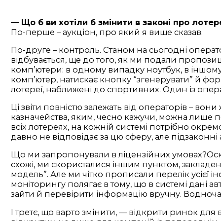
— Що б ви хотіли б змінити в законі про лоте
По-перше – аукціон, про який я вище сказав.
По-друге – контроль. Станом на сьогодні операт
відбувається, ще до того, як ми подали пропози
комп’ютери: в одному випадку ноутбук, в іншому
комп’ютер, натискає кнопку “згенерувати” й форм
лотереї, наближені до спортивних. Один із опер
Ці звіти повністю залежать від операторів – во
казначейства, яким, чесно кажучи, можна лише 
всіх лотереях, на кожній системі потрібно окрем
давно не відповідає за цю сферу, але підзаконні ак
Що ми запропонували в ліцензійних умовах?Оскі
схожі, ми скористалися іншим пунктом, закладен
модель”. Але ми чітко прописали перелік усієї і
моніторингу полягає в тому, що в системі дані 
зайти й перевірити інформацію вручну. Водноча
І третє, що варто змінити, — відкрити ринок для 