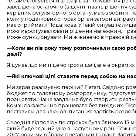
Те саме стосується й штрафів за порушення рекла
завершена остаточно (відсутні навіть рішення суду
керівник регуляторного органу, маю зробити післ
коли у податкових спорах організатори виграють 
має сприймати Податкова. У такій ситуації є лиш
можливості ухвалювати рішення належним, право
може функціонувати. Ми ж живемо в правовій дер
—Коли ви пів року тому розпочинали свою роб
далі?
Я думав, що ми підемо трохи далі, але в окреми
—Які ключові цілі ставите перед собою на на
Ми зараз реалізуємо перший її етап. Свідомо ро
бюджет по головному розпоряднику, підготувати т
працювати. Наше завдання було створити реально
Команда фактично працювала без вихідних. Після
поставили два ключові питання: вартість розробк
Середня відповідь по строках була близько 13 м
який буде зданий уже в наступному році. Тож що
2027 року, ми обрали поетапний варіант. Запита