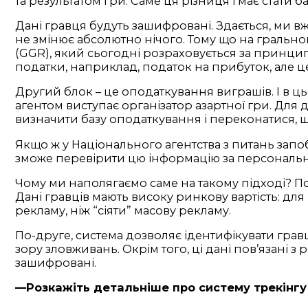
та результатом гри. Саме ця різниця і має стати 
Дані гравця будуть зашифровані. Здається, ми в
не змінює абсолютно нічого. Тому що на грально
(GGR), який сьогодні розраховується за принципо
податки, наприклад, податок на прибуток, але це
Другий блок – це оподаткування виграшів. І в 
агентом виступає організатор азартної гри. Для 
визначити базу оподаткування і переконатися, що
Якщо ж у Національного агентства з питань запо
зможе перевірити цю інформацію за персональним
Чому ми наполягаємо саме на такому підході? По
Дані гравців мають високу ринкову вартість: дл
рекламу, ніж “сіяти” масову рекламу.
По-друге, система дозволяє ідентифікувати гравці
зору зловживань. Окрім того, ці дані пов’язані з
зашифровані.
—Розкажіть детальніше про систему трекінгу 