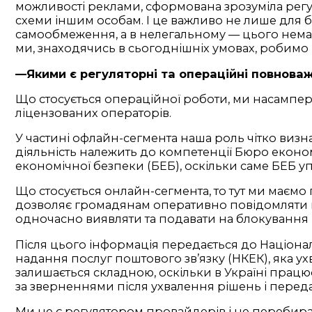
можливості реклами, сформована зрозуміла регуля
схеми іншим особам. І це важливо не лише для бю
самообмеження, а в нелегальному — цього немає.
ми, знаходячись в сьогоднішніх умовах, робимо
—Якими є регуляторні та операційні повноваж
Що стосується операційної роботи, ми насампе
ліцензованих операторів.
У частині офлайн-сегмента наша роль чітко визн
діяльність належить до компетенції Бюро еконо
економічної безпеки (БЕБ), оскільки саме БЕБ 
Що стосується онлайн-сегмента, то тут ми маємо
дозволяє громадянам оперативно повідомляти пр
одночасно виявляти та подавати на блокування н
Після цього інформація передається до Націонал
надання послуг поштового зв’язку (НКЕК), яка у
залишається складною, оскільки в Україні працює
за зверненнями після ухвалення рішень і перед
Ми не є регулятором провайдерів і не перебирає