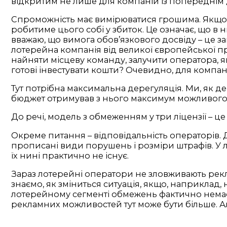
відкритим не лише для компаній із попереднім 
Спроможність має вимірюватися грошима. Якщо к
робитиме цього собі у збиток. Це означає, що в 
вважаю, що вимога обов’язкового досвіду – це 
лотерейна компанія від великої європейської про
найняти місцеву команду, залучити оператора, я
готові інвестувати кошти? Очевидно, для компа
Тут потрібна максимальна дерегуляція. Ми, як 
бюджет отримував з нього максимум можливого. 
До речі, модель з обмеженням у три ліцензії – ц
Окреме питання – відповідальність операторів. Д
прописані види порушень і розміри штрафів. У
їх нині практично не існує.
Зараз лотерейні оператори не зловживають рекл
знаємо, як зміниться ситуація, якщо, наприклад,
лотерейному сегменті обмежень фактично немає. 
рекламних можливостей тут може бути більше. Ал