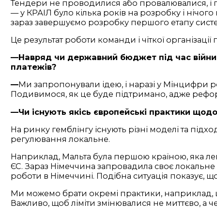
Тендери не проводилися або провалювалися, і
— у КРАІЛ було кілька років на розробку і нічог
зараз завершуємо розробку першого етапу сист
Це результат роботи команди і чіткої організації 
—Навряд чи державний бюджет під час війни і
платежів?
—
Ми запропонували ідею, і наразі у Мінцифри ро
Подивимося, як це буде підтримано, адже реформ
—Чи існують якісь європейські практики щодо 
На ринку гемблінгу існують різні моделі та під
регулювання локальне.
Наприклад, Мальта була першою країною, яка лег
ЄС. Зараз Німеччина запровадила своє локальне з
роботи в Німеччині. Подібна ситуація показує, 
Ми можемо брати окремі практики, наприклад, щод
Важливо, щоб ліміти змінювалися не миттєво, а ч