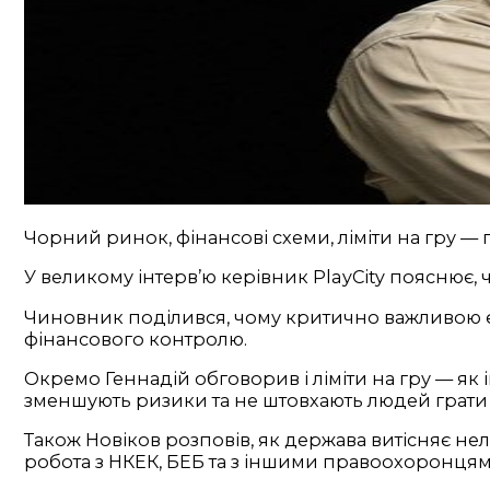
Чорний ринок, фінансові схеми, ліміти на гру — 
У великому інтерв’ю керівник PlayCity пояснює,
Чиновник поділився, чому критично важливою є 
фінансового контролю.
Окремо Геннадій обговорив і ліміти на гру — як
зменшують ризики та не штовхають людей грати 
Також Новіков розповів, як держава витісняє нел
робота з НКЕК, БЕБ та з іншими правоохоронцями