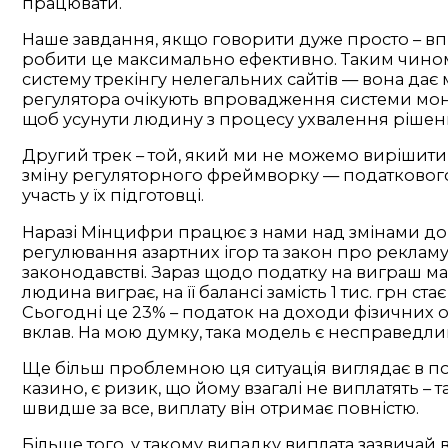
працювати.
Наше завдання, якщо говорити дуже просто – впр
робити це максимально ефективно. Таким чином 
систему трекінгу нелегальних сайтів — вона дає 
регулятора очікують впровадження системи моніт
щоб усунути людину з процесу ухвалення рішен
Другий трек – той, який ми не можемо вирішити 
зміну регуляторного фреймворку — податкового,
участь у їх підготовці.
Наразі Мінцифри працює з нами над змінами до 
регулювання азартних ігор та закон про рекламу
законодавстві. Зараз щодо податку на виграш має
людина виграє, на її балансі замість 1 тис. грн с
Сьогодні це 23% – податок на доходи фізичних осі
вклав. На мою думку, така модель є несправедли
Ще більш проблемною ця ситуація виглядає в пор
казино, є ризик, що йому взагалі не виплатять –
швидше за все, виплату він отримає повністю.
Більше того, у такому випадку виплата зазвичай в