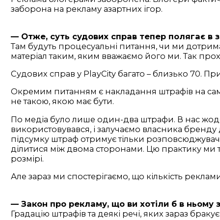
заборона на рекламу азартних ігор.
— Отже, суть судових справ тепер полягає в з’
Там будуть процесуальні питання, чи ми дотрима
матеріал таким, яким вважаємо його ми. Так про
Судових справ у PlayCity багато – близько 70. 
Окремим питанням є накладання штрафів на сами
не такою, якою має бути.
По медіа було лише один-два штрафи. В нас жо
використовувався, і залучаємо власника бренду д
підсумку штраф отримує тільки розповсюджувач, 
ділитися між двома сторонами. Цю практику ми 
розмірі.
Але зараз ми спостерігаємо, що кількість рекла
— Закон про рекламу, що ви хотіли б в ньому 
Градацію штрафів та деякі речі, яких зараз брак