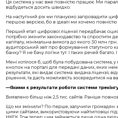
Ця система у нас вже повністю працює. Ми парал
відбудеться досить швидко.
На наступний рік ми плануємо запровадити цифр
першою версією, бо в ідеалі ми хочемо повніст
Перший етап цифрової ліцензії передбачає оци
потрібно змінити законодавство та спростити де
капіталу, мінімальна вимога до якого 30 млн грн
аудиторський звіт про формування статутного ка
банку? Я не бачу логіки тут. І таких речей багат
Мені хотілося б, щоб була побудована система, у 
кнопок на порталі для передачі даних, яких немає
результати, які видає система: видача ліцензії,
рішення, та дасть можливість зосередитися на в
—Якими є результати роботи системи трекінг
Виявлено більш ніж 2,5 тис. сайтів. Раніше пов
Що ми змінили? По-перше, залучили громадян: є 
цими сайтами, використовуючи найтиповіші підх
НКЕК. Тож тепер цим займається лише одна людин