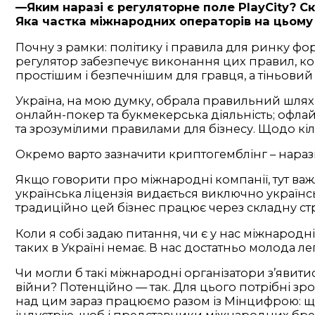
—Яким наразі є регуляторне поле PlayCity? Ск
Яка частка міжнародних операторів на цьому
Почну з рамки: політику і правила для ринку фо
регулятор забезпечує виконання цих правил, ко
простішим і безпечнішим для гравця, а тіньови
Україна, на мою думку, обрала правильний шлях ле
онлайн-покер та букмекерська діяльність; офлай
та зрозумілими правилами для бізнесу. Щодо кільк
Окремо варто зазначити криптогемблінг – нараз
Якщо говорити про міжнародні компанії, тут важ
українська ліцензія видається виключно українс
традиційно цей бізнес працює через складну с
Коли я собі задаю питання, чи є у нас міжнародн
таких в Україні немає. В нас достатньо молода ле
Чи могли б такі міжнародні організатори з’явити
війни? Потенційно — так. Для цього потрібні зр
над цим зараз працюємо разом із Мінцифрою: щ
індустрію, щоб і представники міжнародних брен