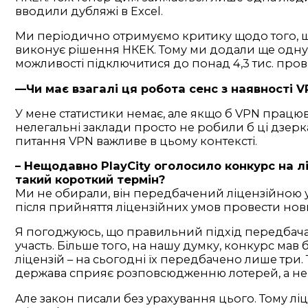
вводили дубляжі в Excel.
Ми періодично отримуємо критику щодо того, що
виконує рішення НКЕК. Тому ми додали ще одну 
можливості підключитися до понад 4,3 тис. прова
—Чи має взагалі ця робота сенс з наявності 
У мене статистики немає, але якщо б VPN працюва
нелегальні заклади просто не робили б ці дзеркал
питання VPN важливе в цьому контексті.
– Нещодавно PlayСity оголосило конкурс на л
такий короткий термін?
Ми не обирали, він передбачений ліцензійною ум
після прийняття ліцензійних умов провести нови
Я погоджуюсь, що правильний підхід передбачав 
участь. Більше того, на нашу думку, конкурс мав
ліцензій – на сьогодні їх передбачено лише три.
держава сприяє розповсюдженню лотерей, а не 
Але закон писали без урахування цього. Тому ліце