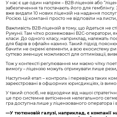
У нас є ще один напрям – B2B-ліцензія або “ліце
забезпечення та постачають його для гемблінгу. 
вже видали 10 нових ліцензій на надання послуг 
Росією. Ці компанії просто не відповіли на листи,
Важливість B2B-ліцензій в тому, що йдеться не с
Румунії. Там чітко розмежовані B2C-оператори, 
класи. До одного класу, наприклад, належать по
для барів в офлайн-казино. Такий підхід поясню
бачити не окремі елементи, а всю екосистему ри
суттєво зменшує можливості для оптимізації, вив
Тож у контексті регулювання ми маємо чітку поет
вимогу – ліцензію можуть отримувати лише резид
Наступний етап – контроль і перевірка таких ком
зареєстровані в офшорних юрисдикціях, із вимог
У такий спосіб, не відходячи від нашої стратег
це про системне витіснення нелегального сегме
гра доступна лише у ліцензованого оператора і
—У тютюновій галузі, наприклад, є компанії н