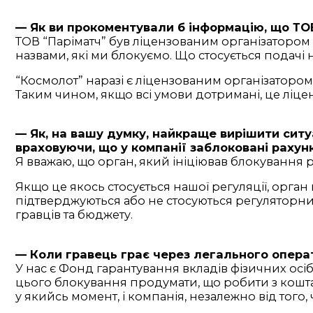
— Як ви прокоментували б інформацію, що ТО
ТОВ “Паріматч” був ліцензованим організатором к
назвами, які ми блокуємо. Що стосується подачі 
“Космолот” наразі є ліцензованим організатором.
Таким чином, якщо всі умови дотримані, це ліце
— Як, на вашу думку, найкраще вирішити ситу
враховуючи, що у компанії заблоковані рахунк
Я вважаю, що орган, який ініціював блокування 
Якщо це якось стосується нашої регуляції, орга
підтверджуються або не стосуються регуляторн
гравців та бюджету.
— Коли гравець грає через легального операто
У нас є Фонд гарантування вкладів фізичних осі
цього блокування продумати, що робити з кошта
у якийсь момент, і компанія, незалежно від того,