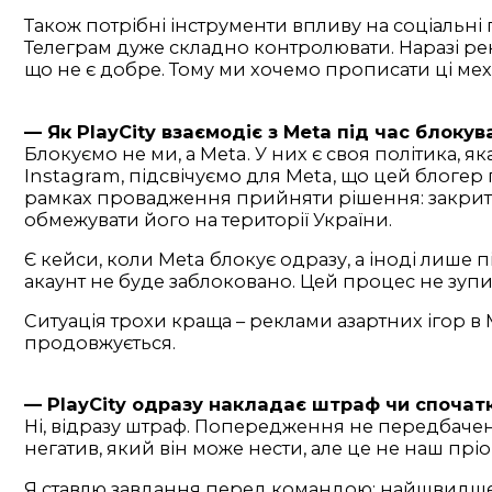
Також потрібні інструменти впливу на соціальні
Телеграм дуже складно контролювати. Наразі рек
що не є добре. Тому ми хочемо прописати ці мех
— Як PlayCity взаємодіє з Meta під час блокув
Блокуємо не ми, а Meta. У них є своя політика, я
Instagram, підсвічуємо для Meta, що цей блогер 
рамках провадження прийняти рішення: закриття
обмежувати його на території України.
Є кейси, коли Meta блокує одразу, а іноді лише
акаунт не буде заблоковано. Цей процес не зупи
Ситуація трохи краща – реклами азартних ігор в
продовжується.
— PlayCity одразу накладає штраф чи споча
Ні, відразу штраф. Попередження не передбачене
негатив, який він може нести, але це не наш прі
Я ставлю завдання перед командою: найшвидше 