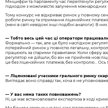
Мінцифри та парламенту час переглянути регул
підходом з можливістю залучення міжнародних 
Тому конкурс не відкриває ринок у повному сенс
роботи ринку та отримання ліцензійних платежі
(мені в світі невідомі інші подібні аналоги). В ни
— Тобто весь цей час ці оператори працювали
Формально — так, але це було наслідком регулят
лотерейний ринок у повністю легальну, контрол
працюють за старими правилами. Коли сферу азар
регулятор не дійшли, бо він не прийняв нові л
це без ліцензійних платежів, без контролю… Ось 
— Ліцензовані учасники грального ринку ска
Виглядає воно справді так, хоча я не уповноваже
— У вас нема таких повноважень?
Ні, це має встановлювати експертиза в ході кр
Ми бачили звернення такі, самі відправляли на 