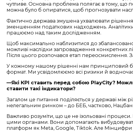
чутливе. Основна проблема полягає в тому, що под
можна було б опиратися, щоб прогнозувати наслід
Фактично держава змушена ухвалювати рішення 
зменшенням податкових надходжень. Аналітики, я
працюємо над таким дослідженням.
Щоб максимально наблизитися до збалансованого
можливі наслідки запровадження конкретних лімі
Після цього розпочався етап переосмислення. Зар
У кожному нашому рішенні нам принциповий бала
формат. Ми усвідомлюємо всі ризики й водночас р
—Які КРІ ставить перед собою PlayCity? Можл
ставити такі індикатори?
Загалом це питання поділяється у державі між р
нелегальним ринком – до БЕБ, частково, Нацбан
Важливо розуміти, що це не ізольовані процес
цими органами. Вони допомагають вибудовувати зв’
платформ як Meta, Google, Tiktok. Але Мінцифри