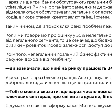
Наразі лише три банки обслуговують гральний біз
усіма ліцензійними організаторами, яким держава
відмовляються обслуговувати легальних операто
кодів, використання криптовалют та інші схеми.
Таким чином, дві з трьох ключових проблем леж
Коли ми говоримо про оцінку у 50% нелегальног
від легального сегмента, то це означає, що бюдж
ризики – розвиток ігрової залежності, доступ до а
Крім того, нелегальний гральний бізнес фактичн
рахунок доходів від гемблінгу.
—Ви зазначали, що нині на ринку працюють 34 
У реєстрах і зараз більше гравців. Але це візуаль
добровільно здали ліцензії, а деякі припинили д
—Тобто можна сказати, що зараз число компан
ключових секторах, про які ви згадували, б
Я думаю, що так, він сформувався. Ми не очікуємо