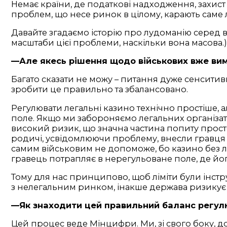
Немає країни, де податкові надходження, захист
проблем, що несе ринок в цілому, карають саме
Давайте згадаємо історію про лудоманію серед ві
масштаби цієї проблеми, наскільки вона масова.) 
—Але якесь рішення щодо військових вже ви
Багато сказати не можу – питання дуже сенситив
зробити це правильно та збалансовано.
Регулювати легальні казино технічно простіше, 
поле. Якщо ми забороняємо легальних організато
високий ризик, що значна частина попиту просто 
родичі, усвідомлюючи проблему, внесли гравця в 
самим військовим не допоможе, бо казино без ліц
гравець потрапляє в нерегульоване поле, де його
Тому для нас принципово, щоб ліміти були інст
з нелегальним ринком, інакше держава ризикує
—Як знаходити цей правильний баланс регулю
Цей процес веде Мінцифри. Ми, зі свого боку, д