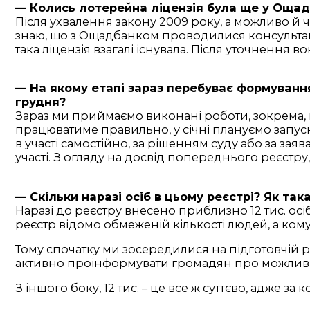
— Колись лотерейна ліцензія була ще у Ощад
Після ухвалення закону 2009 року, а можливо й 
знаю, що з Ощадбанком проводилися консультаці
така ліцензія взагалі існувала. Після уточнення в
— На якому етапі зараз перебуває формування
грудня?
Зараз ми приймаємо виконані роботи, зокрема, щ
працюватиме правильно, у січні плануємо запуск
в участі самостійно, за рішенням суду або за зая
участі. З огляду на досвід попереднього реєстру
— Скільки наразі осіб в цьому реєстрі? Як та
Наразі до реєстру внесено приблизно 12 тис. ос
реєстр відомо обмеженій кількості людей, а комун
Тому спочатку ми зосередилися на підготовчій р
активно проінформувати громадян про можливіс
З іншого боку, 12 тис. – це все ж суттєво, адже з