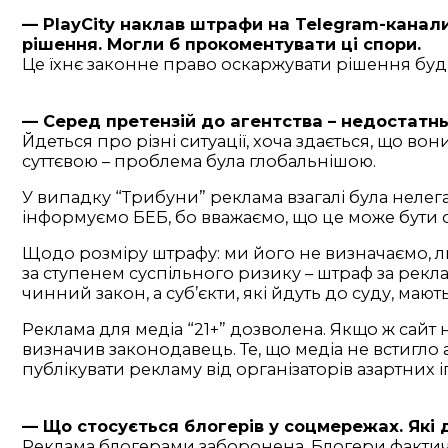
— PlayCity наклав штрафи на Telegram-канал
рішення. Могли б прокоментувати ці спори.
Це їхнє законне право оскаржувати рішення будь-я
— Серед претензій до агентства – недостатнь
Йдеться про різні ситуації, хоча здається, що во
суттєвою – проблема була глобальнішою.
У випадку “Трибуни” реклама взагалі була нелег
інформуємо БЕБ, бо вважаємо, що це може бути 
Щодо розміру штрафу: ми його не визначаємо, л
за ступенем суспільного ризику – штраф за рекл
чинний закон, а суб’єкти, які йдуть до суду, маю
Реклама для медіа “21+” дозволена. Якщо ж сайт 
визначив законодавець. Те, що медіа не встигло 
публікувати рекламу від організаторів азартних і
— Що стосується блогерів у соцмережах. Які 
Реклама блогерами заборонена. Блогери фактично