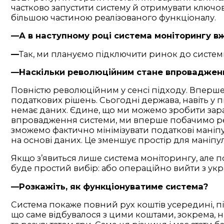
частково запустити систему й отримувати ключові
більшою частиною реалізованого функціоналу.
—А в наступному році система моніторингу в
—
Так, ми плануємо підключити ринок до системи
—Наскільки революційним стане впровадженн
Повністю революційним у сенсі підходу. Вперше 
податкових рішень. Сьогодні держава, навіть у п
немає даних. Єдине, що ми можемо зробити зараз
впровадження системи, ми вперше побачимо реа
зможемо фактично мінімізувати податкові маніп
на основі даних. Це зменшує простір для маніпул
Якщо з’явиться лише система моніторингу, але п
буде простий вибір: або операційно вийти з укр
—Розкажіть, як функціонуватиме система?
Система покаже повний рух коштів усередині, п
що саме відбувалося з цими коштами, зокрема, н