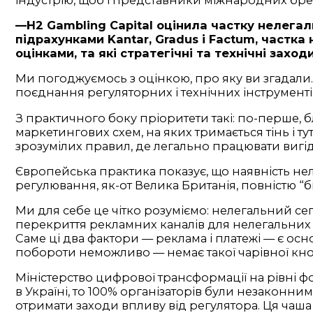
—H2 Gambling Capital оцінила частку нелегаль
підрахунками Kantar, Gradus і Factum, частка
оцінками, та які стратегічні та технічні зах
Ми погоджуємось з оцінкою, про яку ви згадали
поєднання регуляторних і технічних інструментів
З практичного боку пріоритети такі: по-перше, б
маркетингових схем, на яких тримається тінь і т
зрозумілих правил, де легально працювати вигід
Європейська практика показує, що наявність неле
регулювання, як-от Велика Британія, повністю “б
Ми для себе це чітко розуміємо: нелегальний сег
перекриття рекламних каналів для нелегальних 
Саме ці два фактори — реклама і платежі — є ос
побороти неможливо — немає такої чарівної кноп
Міністерство цифрової трансформації на рівні фо
в Україні, то 100% організаторів були незаконни
отримати заходи впливу від регулятора. Ця чаша 