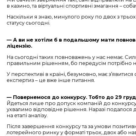
в казино, та віртуальні спортивні змагання – собач
Наскільки я знаю, минулого року по двох з трьох
статусу сьогодні.
— А ви не хотіли б в подальшому мати повнов
ліцензію.
На сьогодні таких повноважень у нас немає. Си
правильним рішенням, бо передусім потрібно на
У перспективі в країні, безумовно, має з’явитися 
експертиз – це вже інше питання.
— Повернемося до конкурсу. Тобто до 29 груд
Йдеться лише про допуск компаній до конкурсу.
ухвалимо відповідне рішення. Наразі подалося д
на етапі аналізу.
Після завершення конкурсу та за умови позитивн
лотерейного ринку у форматі трьох, двох або наві