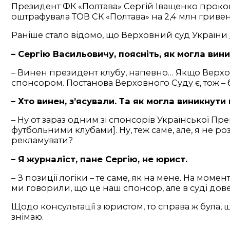
Президент ФК «Полтава» Сергій Іващенко прокоме
оштрафувала ТОВ СК «Полтава» на 2,4 млн гривен
Раніше стало відомо, що Верховний суд України
– Сергію Васильовичу, поясніть, як могла вини
– Винен президент клубу, напевно… Якщо Верхов
спонсором. Постанова Верховного Суду є, тож – 
– Хто винен, з’ясували. Та як могла виникнут
– Ну от зараз одним зі спонсорів Української Пр
футбольними клубами]. Ну, теж саме, але, я не ро
рекламувати?
– Я журналіст, пане Сергію, не юрист.
– З позиції логіки – те саме, як на мене. На мо
ми говорили, що це наш спонсор, але в суді дов
Щодо консультації з юристом, то справа ж була, щ
знімаю.