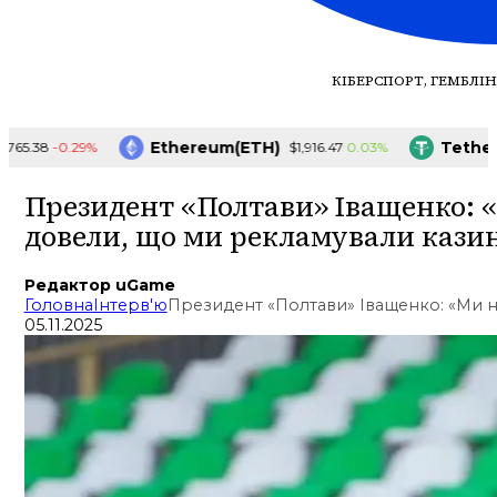
КІБЕРСПОРТ, ГЕМБЛІН
Ethereum(ETH)
Tether(U
-0.29%
0.03%
.38
$1,916.47
Президент «Полтави» Іващенко: «
довели, що ми рекламували кази
Редактор uGame
Головна
Інтерв'ю
Президент «Полтави» Іващенко: «Ми н
05.11.2025