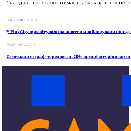
Скандал планетарного масштабу назрів з репером
ПОПЕРЕДНЯ СТАТТЯ
У PlayCity прозвітували за жовтень: заблокували понад
НАСТУПНА СТАТТЯ
Отримали штраф через звіти: 25% організаторів азартни