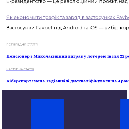
Е-резидентство — це революційний проєкт, над
Як економити трафік та заряд в застосунках Favb
Застосунки Favbet під Android та iOS — вибір ко
ПОПЕРЕДНЯ СТАТТЯ
Пенсіонер з Миколаївщини виграв у лотерею після 22 р
НАСТУПНА СТАТТЯ
Кіберспортсмена Тедіашвілі дискваліфікували на 4 рок