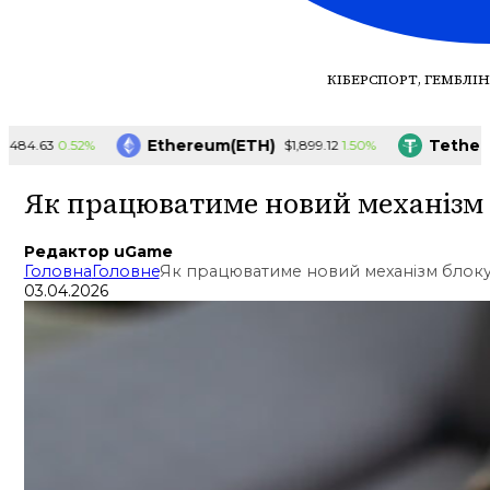
КІБЕРСПОРТ, ГЕМБЛІН
Ethereum(ETH)
Tether(US
0.52%
1.50%
4.63
$1,899.12
Як працюватиме новий механізм 
Редактор uGame
Головна
Головне
Як працюватиме новий механізм блокув
03.04.2026