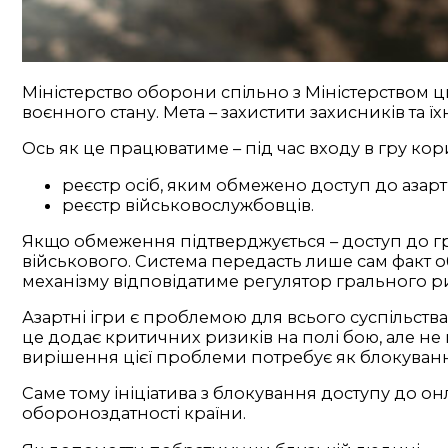
Міністерство оборони спільно з Міністерством ц
воєнного стану. Мета – захистити захисників та їх
Ось як це працюватиме – під час входу в гру ко
реєстр осіб, яким обмежено доступ до азарт
реєстр військовослужбовців.
Якщо обмеження підтверджується – доступ до гри
військового. Система передасть лише сам факт
механізму відповідатиме регулятор грального ри
Азартні ігри є проблемою для всього суспільства, 
це додає критичних ризиків на полі бою, але н
вирішення цієї проблеми потребує як блокування
Саме тому ініціатива з блокування доступу до о
обороноздатності країни.