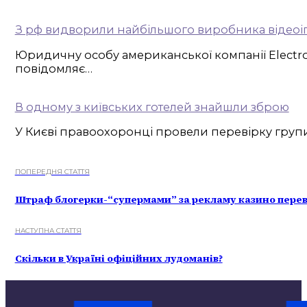
З рф видворили найбільшого виробника відеоіго
Юридичну особу американської компанії Electron
повідомляє…
В одному з київських готелей знайшли зброю
У Києві правоохоронці провели перевірку групи 
ПОПЕРЕДНЯ СТАТТЯ
Штраф блогерки-“супермами” за рекламу казино перева
НАСТУПНА СТАТТЯ
Скільки в Україні офіційних лудоманів?