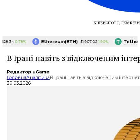
КІБЕРСПОРТ, ГЕМБЛІН
Ethereum(ETH)
Tether(U
0.78%
1.90%
8.34
$1,907.02
В Ірані навіть з відключеним ін
Редактор uGame
Головна
Аналітика
В Ірані навіть з відключеним інтерн
30.03.2026