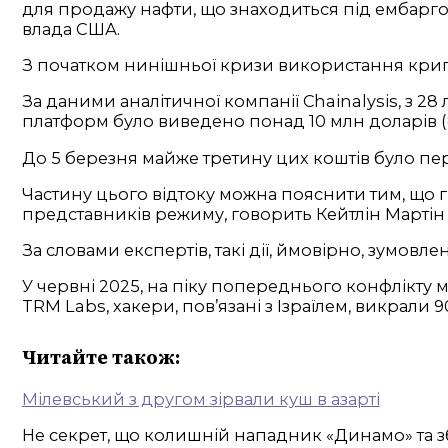
для продажу нафти, що знаходиться під ембарго,
влада США.
З початком нинішньої кризи використання крип
За даними аналітичної компанії Chainalysis, з 
платформ було виведено понад 10 млн доларів (8
До 5 березня майже третину цих коштів було пе
Частину цього відтоку можна пояснити тим, що 
представників режиму, говорить Кейтлін Мартін з
За словами експертів, такі дії, ймовірно, зумов
У червні 2025, на піку попереднього конфлікту 
TRM Labs, хакери, пов’язані з Ізраїлем, викрали 90
Читайте також:
Мілевський з другом зірвали куш в азарті
Не секрет, що колишній нападник «Динамо» та зб