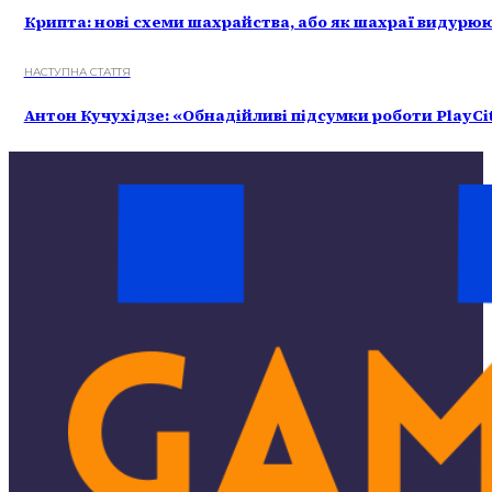
Крипта: нові схеми шахрайства, або як шахраї видурю
НАСТУПНА СТАТТЯ
Антон Кучухідзе: «Обнадійливі підсумки роботи PlayCity