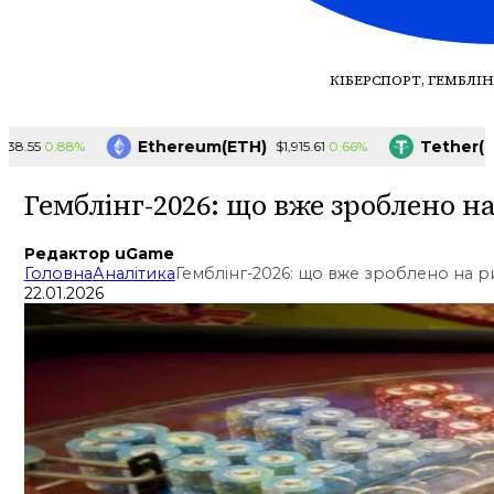
КІБЕРСПОРТ, ГЕМБЛІН
Ethereum(ETH)
Tether(USD
0.88%
0.66%
55
$1,915.61
Гемблінг-2026: що вже зроблено н
Редактор uGame
Головна
Аналітика
Гемблінг-2026: що вже зроблено на ри
22.01.2026