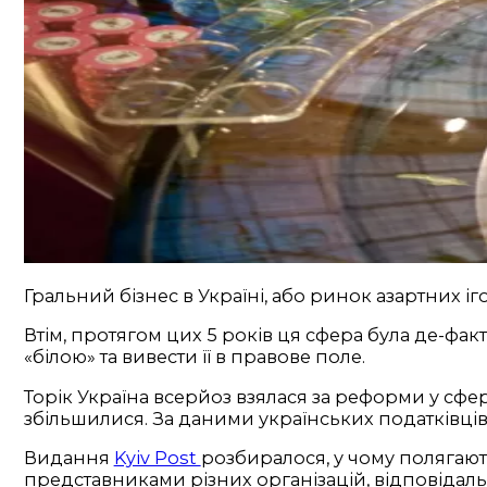
Гральний бізнес в Україні, або ринок азартних і
Втім, протягом цих 5 років ця сфера була де-фа
«білою» та вивести її в правове поле.
Торік Україна всерйоз взялася за реформи у сфері
збільшилися. За даними українських податківців,
Видання
Kyiv Post
розбиралося, у чому полягають 
представниками різних організацій, відповідал