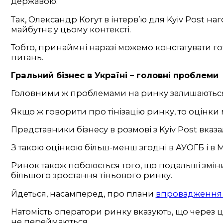
державою.
Так, Олександр Когут в інтерв’ю для Kyiv Post н
майбутнє у цьому контексті.
Тобто, принаймні наразі можемо констатувати г
питань.
Гральний бізнес в Україні – головні проблеми
Головними ж проблемами на ринку залишаються з
Якщо ж говорити про тінізацію ринку, то оцінки 
Представники бізнесу в розмові з Kyiv Post вказ
З такою оцінкою більш-менш згодні в АУОГБ і в 
Ринок також побоюється того, що подальші змін
більшого зростання тіньового ринку.
Йдеться, насамперед, про плани
впровадження л
Натомість оператори ринку вказують, що через це
не переймаються.