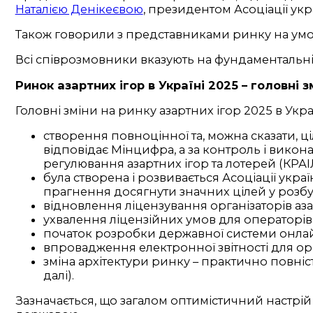
Наталією Денікеєвою
, президентом Асоціації ук
Також говорили з представниками ринку на умов
Всі співрозмовники вказують на фундаментальніс
Ринок азартних ігор в Україні 2025 – головні з
Головні зміни на ринку азартних ігор 2025 в Украї
створення повноцінної та, можна сказати, ц
відповідає Мінцифра, а за контроль і викона
регулювання азартних ігор та лотерей (КРАІЛ
була створена і розвивається Асоціації укра
прагнення досягнути значних цілей у розбу
відновлення ліцензування організаторів аза
ухвалення ліцензійних умов для операторів
початок розробки державної системи онлайн
впровадження електронної звітності для орг
зміна архітектури ринку – практично повністю
далі).
Зазначається, що загалом оптимістичний настрій 