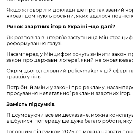
Якщо ж говорити докладніше про так званий чорн
якраз і домінують росіяни, яких вдалося повніст
Ринок азартних ігор в Україні –що далі?
Як розповіла в інтерв’ю заступниця Міністра ци
реформування галузі.
Насамперед у Мінцифри хочуть змінити закон пр
закон про державні лотереї, який не оновлювавс
Окрім цього, головний policymaker у цій сфері 
гравців у тінь.
Потрібні й зміни у законі про рекламу, насампере
просування нелегальної реклами азартних ігор.
Замість підсумків
Підсумовуючи все вищесказане, можна констатуват
відбулися, попереду ще дуже багато роботи, яку 
Головним підсумком 2025-го можна назвати поки