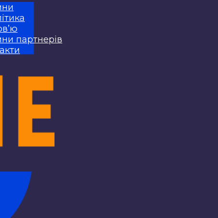
ини
ітика
рв’ю
ни партнерів
акти