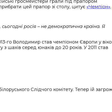
осійські гросмейстери грали під прапором
прибрати цей прапор зі столу, цитує
«Чемпіон»
, сьогодні росія – не демократична країна. Я
2013-го Володимир став чемпіоном Європи у віко
 з шахів серед юнаків до 20 років. У 2011 став
ілоруського Слідчого комітету. Тепер їй загро