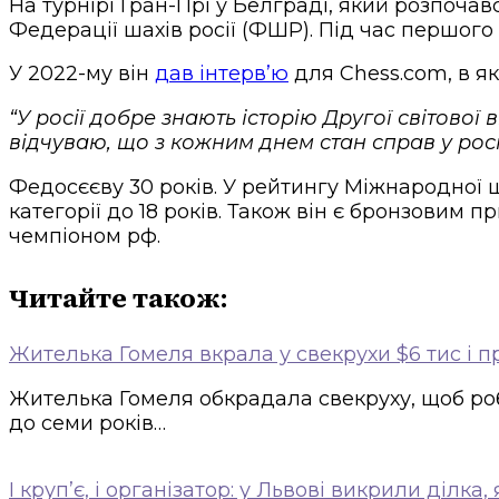
На турнірі Гран-Прі у Белграді, який розпочав
Федерації шахів росії (ФШР). Під час першого
У 2022-му він
дав інтерв’ю
для Chess.com, в я
“У росії добре знають історію Другої світової
відчуваю, що з кожним днем ​​стан справ у рос
Федосєєву 30 років. У рейтингу Міжнародної ш
категорії до 18 років. Також він є бронзовим п
чемпіоном рф.
Читайте також:
Жителька Гомеля вкрала у свекрухи $6 тис і п
Жителька Гомеля обкрадала свекруху, щоб роби
до семи років…
І крупʼє, і організатор: у Львові викрили діл