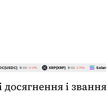
USDC)
XRP(XRP)
Solana(SO
-0.01%
-2.79%
$1.00
$1.02
і досягнення і звання