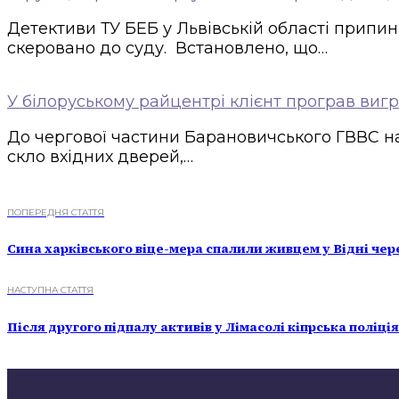
Детективи ТУ БЕБ у Львівській області припи
скеровано до суду. Встановлено, що…
У білоруському райцентрі клієнт програв вигра
До чергової частини Барановичського ГВВС на
скло вхідних дверей,…
ПОПЕРЕДНЯ СТАТТЯ
Сина харківського віце-мера спалили живцем у Відні чере
НАСТУПНА СТАТТЯ
Після другого підпалу активів у Лімасолі кіпрська полі