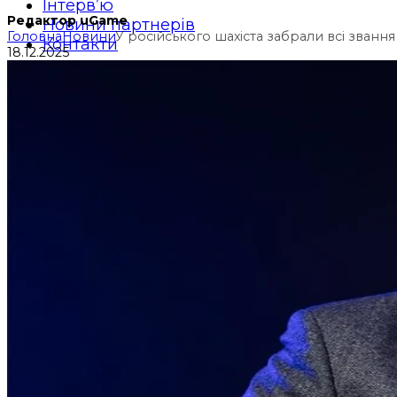
Інтерв’ю
Редактор uGame
Новини партнерів
Головна
Новини
У російського шахіста забрали всі звання
Контакти
18.12.2025