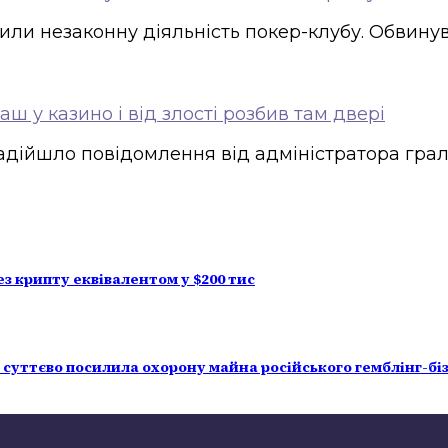
нили незаконну діяльність покер-клубу. Обвину
ш у казино і від злості розбив там двері
дійшло повідомлення від адміністратора граль
з крипту еквівалентом у $200 тис
ція суттєво посилила охорону майна російського гемблінг-