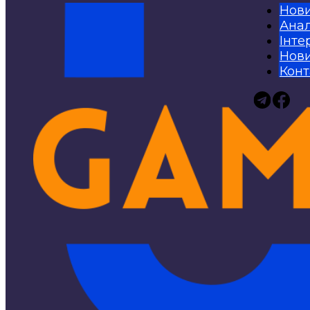
Нов
Анал
Інте
Нови
Конт