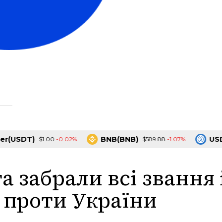
USDT)
BNB(BNB)
USDC(
-0.02%
-1.07%
$1.00
$589.88
а забрали всі звання 
 проти України