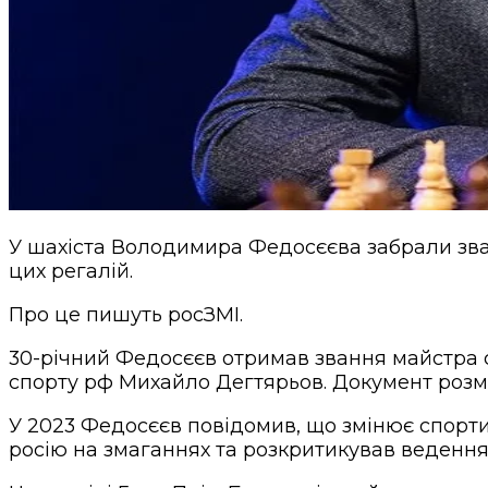
У шахіста Володимира Федосєєва забрали зван
цих регалій.
Про це пишуть росЗМІ.
30-річний Федосєєв отримав звання майстра сп
спорту рф Михайло Дегтярьов. Документ розмі
У 2023 Федосєєв повідомив, що змінює спорти
росію на змаганнях та розкритикував ведення 