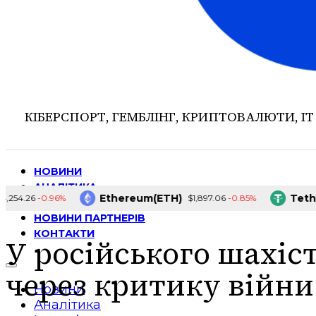
КІБЕРСПОРТ, ГЕМБЛІНГ, КРИПТОВАЛЮТИ, ІТ
НОВИНИ
АНАЛІТИКА
Ethereum(ETH)
Tether(
-0.96%
-0.85%
4.26
$1,897.06
ІНТЕРВ’Ю
НОВИНИ ПАРТНЕРІВ
КОНТАКТИ
У російського шахіст
через критику війни
Новини
Аналітика