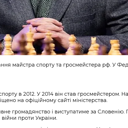
ня майстра спорту та гросмейстера рф. У Федер
орту в 2012. У 2014 він став гросмейстером. Н
щено на офіційному сайті міністерства.
вне громадянство і виступатиме за Словенію. 
війни проти України.