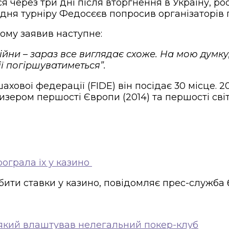
ся через три дні після вторгнення в Україну, р
 дня турніру Федосєєв попросив організаторів 
кому заявив наступне:
 війни – зараз все виглядає схоже. На мою думку
ії погіршуватиметься”.
ахової федерації (FIDE) він посідає 30 місце. 
ризером першості Європи (2014) та першості світу
рограла їх у казино
ти ставки у казино, повідомляє прес-служба б
ка, який влаштував нелегальний покер-клуб