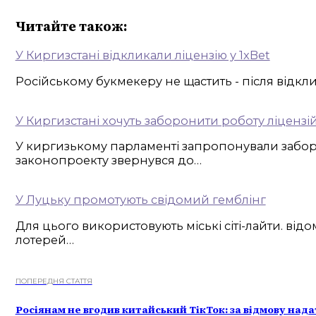
Читайте також:
У Киргизстані відкликали ліцензію у 1xBet
Російському букмекеру не щастить - після відклик
У Киргизстані хочуть заборонити роботу ліцензі
У киргизькому парламенті запропонували заборо
законопроекту звернувся до…
У Луцьку промотують свідомий гемблінг
Для цього використовують міські сіті-лайти. від
лотерей…
ПОПЕРЕДНЯ СТАТТЯ
Росіянам не вгодив китайський ТікТок: за відмову над