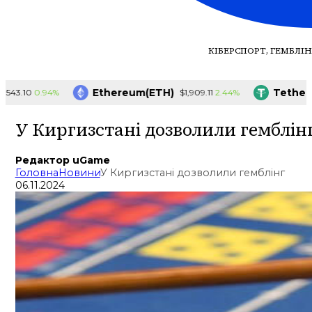
КІБЕРСПОРТ, ГЕМБЛІН
Ethereum(ETH)
Tether(US
0.94%
2.44%
.10
$1,909.11
У Киргизстані дозволили гемблін
Редактор uGame
Головна
Новини
У Киргизстані дозволили гемблінг
06.11.2024