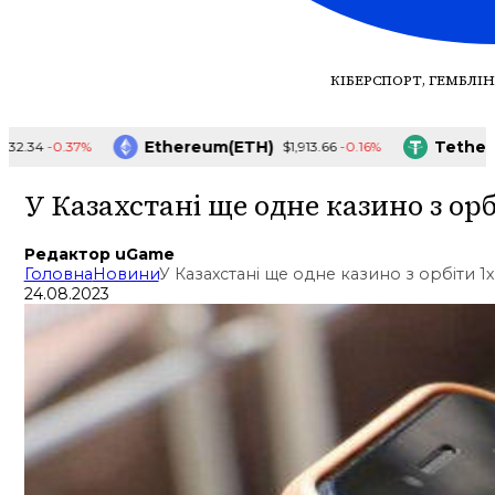
КІБЕРСПОРТ, ГЕМБЛІН
Ethereum(ETH)
Tether(US
-0.37%
-0.16%
34
$1,913.66
У Казахстані ще одне казино з ор
Редактор uGame
Головна
Новини
У Казахстані ще одне казино з орбіти 
24.08.2023