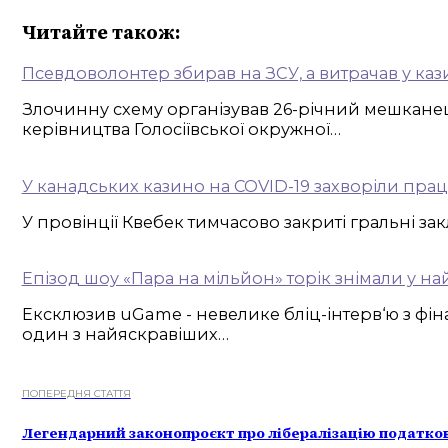
Читайте також:
Псевдоволонтер збирав на ЗСУ, а витрачав у ка
Злочинну схему організував 26-річний мешканец
керівництва Голосіївської окружної…
У канадських казино на COVID-19 захворіли пра
У провінції Квебек тимчасово закриті гральні за
Епізод шоу «Пара на мільйон» торік знімали у н
Ексклюзив uGame - невелике бліц-інтерв‘ю з фі
один з найяскравіших…
ПОПЕРЕДНЯ СТАТТЯ
Легендарний законопроєкт про лібералізацію податков