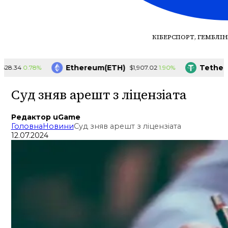
КІБЕРСПОРТ, ГЕМБЛІН
Ethereum(ETH)
Tether(US
0.78%
1.90%
.34
$1,907.02
Суд зняв арешт з ліцензіата
Редактор uGame
Головна
Новини
Суд зняв арешт з ліцензіата
12.07.2024