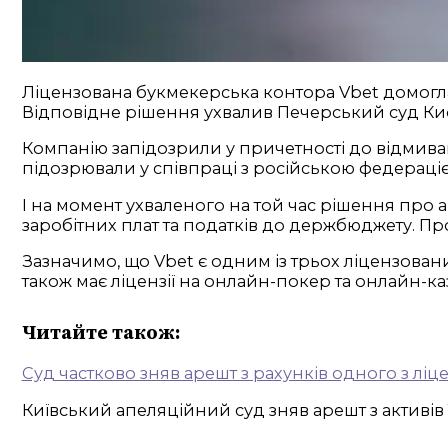
Ліцензована букмекерська контора Vbet домогла
Відповідне рішення ухвалив Печерський суд Ки
Компанію запідозрили у причетності до відмива
підозрювали у співпраці з російською федераці
І на момент ухваленого на той час рішення про 
заробітних плат та податків до держбюджету. П
Зазначимо, що Vbet є одним із трьох ліцензовани
також має ліцензії на онлайн-покер та онлайн-ка
Читайте також:
Суд частково зняв арешт з рахунків одного з ліце
Київський апеляційний суд зняв арешт з активі