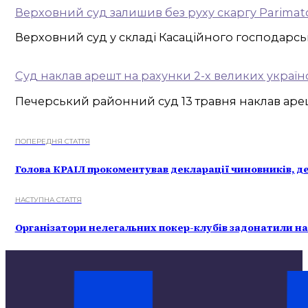
Верховний суд залишив без руху скаргу Parimat
Верховний суд у складі Касаційного господарськ
Суд наклав арешт на рахунки 2-х великих украї
Печерський районний суд 13 травня наклав арешт
ПОПЕРЕДНЯ СТАТТЯ
Голова КРАІЛ прокоментував декларації чиновників, де 
НАСТУПНА СТАТТЯ
Організатори нелегальних покер-клубів задонатили на 