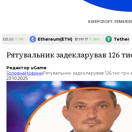
КІБЕРСПОРТ, ГЕМБЛІН
Ethereum(ETH)
Tether(US
0.15%
0.28%
5.20
$1,919.17
Рятувальник задекларував 126 ти
Редактор uGame
Головна
Новини
Рятувальник задекларував 126 тис грн
23.10.2025