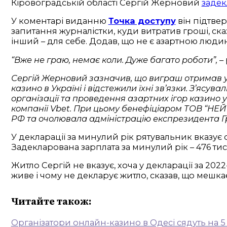
Кіровоградській області Сергій Жерновий
задек
У коментарі виданню
Точка доступу
він підтвер
запитання журналістки, куди витратив гроші, ска
інший – для себе. Додав, що не є азартною люди
“Вже не граю, немає коли. Дуже багато роботи”,
– 
Сергій Жерновий зазначив, що виграш отримав у
казино в Україні і відстежили їхні зв’язки. З’ясув
організації та проведення азартних ігор казино 
компанії Vbet. При цьому бенефіціаром ТОВ “НЕЙТ
РФ та очолювала адміністрацію експрезидента Гр
У декларації за минулий рік рятувальник вказує 
Задекларована зарплата за минулий рік – 476 ти
Житло Сергій не вказує, хоча у декларації за 20
живе і чому не декларує житло, сказав, що мешк
Читайте також:
Організатори онлайн-казино в Одесі сядуть на 5