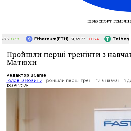
КІБЕРСПОРТ, ГЕМБЛІН
Ethereum(ETH)
Tether(USDT
.09%
-0.08%
$1,921.77
Пройшли перші тренінги з навча
Матюхи
Редактор uGame
Головна
Новини
Пройшли перші тренінги з навчання д
18.09.2025