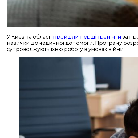
У Києві та області
пройшли перші тренінги
за п
навички домедичної допомоги. Програму розроб
супроводжують їхню роботу в умовах війни.