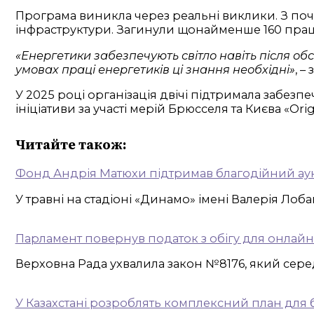
Програма виникла через реальні виклики. З поч
інфраструктури. Загинули щонайменше 160 праці
«Енергетики забезпечують світло навіть після обс
умовах праці енергетиків ці знання необхідні»
, –
У 2025 році організація двічі підтримала забез
ініціативи за участі мерій Брюсселя та Києва «Or
Читайте також:
Фонд Андрія Матюхи підтримав благодійний аук
У травні на стадіоні «Динамо» імені Валерія Ло
Парламент повернув податок з обігу для онлай
Верховна Рада ухвалила закон №8176, який серед
У Казахстані розроблять комплексний план для 