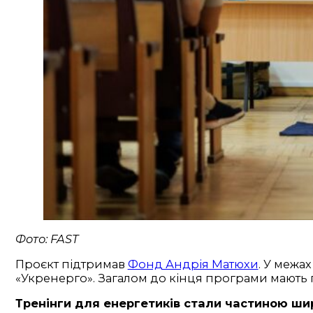
Фото: FAST
Проєкт підтримав
Фонд Андрія Матюхи
. У межа
«Укренерго». Загалом до кінця програми мають 
Тренінги для енергетиків стали частиною ши