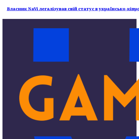
Власник NaVi легалізував свій статус в українсько-кіп