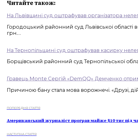
Читайте також:
На Львівщині суд оштрафував організатора неле
Городоцький районний суд Львівської області ви
грн.…
На Тернопільщині суд оштрафував касирку нелег
Борщівський районний суд Тернопільської област
Гравець Monte Сергій «DemQQ» Демченко отримав
Причиною бану стала мова ворожнечі. «Друзі, дій
ПОПЕРЕДНЯ СТАТТЯ
Американський журналіст програв майже $10 тис під ч
НАСТУПНА СТАТТЯ