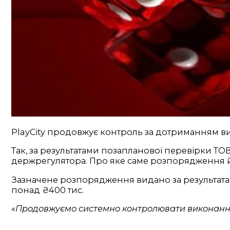
PlayCity продовжує контроль за дотриманням ви
Так, за результатами позапланової перевірки 
держрегулятора. Про яке саме розпорядження й
Зазначене розпорядження видано за результатами
понад ₴400 тис.
«Продовжуємо системно контролювати виконання