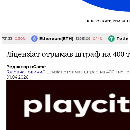
КІБЕРСПОРТ, ГЕМБЛІН
Ethereum(ETH)
Tether(U
-0.30%
-0.14%
.33
$1,913.09
Ліцензіат отримав штраф на 400 
Редактор uGame
Головна
Новини
Ліцензіат отримав штраф на 400 тис гр
01.04.2026