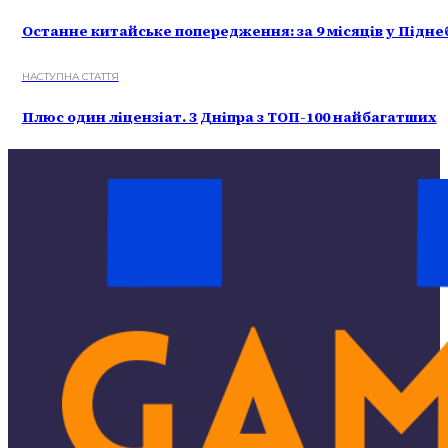
Останне китайське попередження: за 9 місяців у Підне
НАСТУПНА СТАТТЯ
Плюс один ліцензіат. З Дніпра з ТОП-100 найбагатших