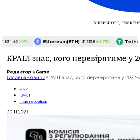
КІБЕРСПОРТ, ГЕМБЛІН
Ethereum(ETH)
Tether(U
1.01%
0.73%
34.40
$1,913.84
КРАІЛ знає, кого перевірятиме у 
Редактор uGame
Головна
Новини
КРАІЛ знає, кого перевірятиме у 2022-
2022
КРАІЛ
план перевірок
30.11.2021