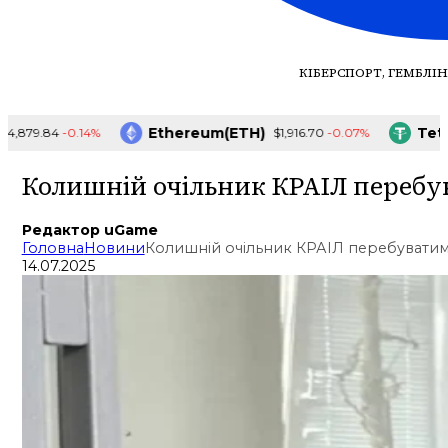
КІБЕРСПОРТ, ГЕМБЛІН
Ethereum(ETH)
Tether
-0.14%
-0.07%
879.84
$1,916.70
Колишній очільник КРАІЛ перебув
Редактор uGame
Головна
Новини
Колишній очільник КРАІЛ перебуватим
14.07.2025