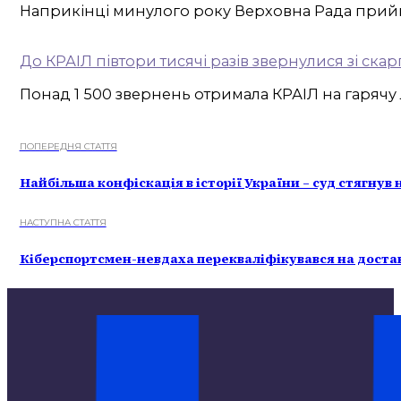
Наприкінці минулого року Верховна Рада прийня
До КРАІЛ півтори тисячі разів звернулися зі ска
Понад 1 500 звернень отримала КРАІЛ на гарячу л
ПОПЕРЕДНЯ СТАТТЯ
Найбільша конфіскація в історії України – суд стягнув
НАСТУПНА СТАТТЯ
Кіберспортсмен-невдаха перекваліфікувався на доста