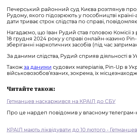
Печерський районний суд Києва розглянув продов
Рудому, якого підозрюють у пособництві країні-
дати триває строк слідства по справі, повідомля
Нагадаємо, що Іван Рудий став головою Комісії 
18 грудня 2024 року у справі онлайн-казино Pin-
зберіганні наркотичних засобів (під час затрима
За даними слідства, Рудий сприяв діяльності в У
Також
за даними
судових матеріалів, Pin-Up в У
військовозобов’язаних, зокрема, їх місцезнахо
Читайте також:
Гетманцев наскаржився на КРАІЛ до СБУ
Про це нардеп повідомив у власному телеграм-кан
КРАІЛ мають ліквідувати до 10 лютого - Гетманце