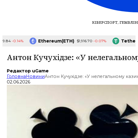
КІБЕРСПОРТ, ГЕМБЛІН
Ethereum(ETH)
Tether(US
-0.14%
-0.07%
4
$1,916.70
Антон Кучухідзе: «У нелегально
Редактор uGame
Головна
Новини
Антон Кучухідзе: «У нелегальному каз
02.06.2026