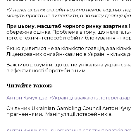
«У нелегальних онлайн-казино немає жодних перев
можуть просто не виплатити, а захисту гравця фак
При цьому, масштаб чорного ринку азартних іг
обережна оцінка. Проблема в тому, що нелегальн
того, є технічні способи обійти блокування – і к
Якщо дивитися не за кількістю гравців, а за кіль
Ліцензованих онлайн-казино в Україні – кілька дес
Важливо розуміти, що це не унікальна українська
в ефективності боротьби з ним.
Читайте також:
Антон Кучухідзе: «Українці вважають лотереї аза
Очільник Ukrainian Gambling Council Антон Кучу
прагненнями. Маніпуляції лотерейників…
Антон Кучухідзе: Ігнорування сплати податків 