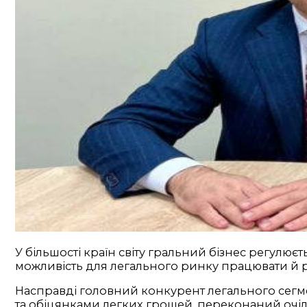
У більшості країн світу гральний бізнес регулюєт
можливість для легального ринку працювати й 
Насправді головний конкурент легального сегмен
та обіцянками легких грошей, переконаний оч