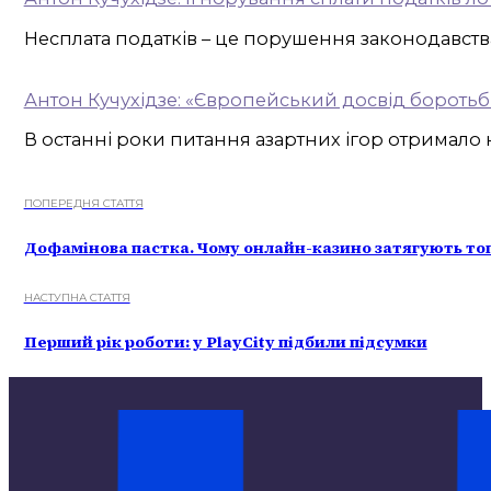
Несплата податків – це порушення законодавства,
Антон Кучухідзе: «Європейський досвід боротьб
В останні роки питання азартних ігор отримало н
ПОПЕРЕДНЯ СТАТТЯ
Дофамінова пастка. Чому онлайн-казино затягують топ
НАСТУПНА СТАТТЯ
Перший рік роботи: у PlayCity підбили підсумки