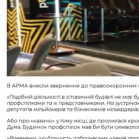
В АРМА внесли звернення до правоохоронних ор
«Подібній діяльності в історичній будівлі не має 
профспілками та їх представниками. На зустріча
депутатів мільйонерів та бізнесменів мільярдерів
Або про «казино» у тому місці, де пролилася кро
Дума. Будинок профспілок мав би бути символом 
«Впевнена, що більшість доброчесних членів проф