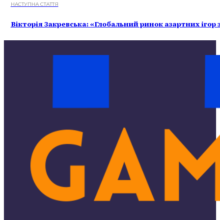
НАСТУПНА СТАТТЯ
Вікторія Закревська: «Глобальний ринок азартних ігор