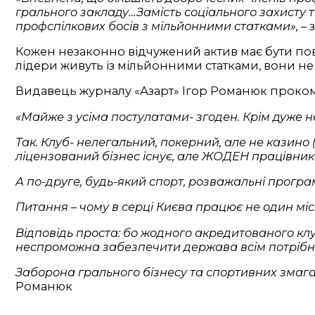
грального закладу…Замість соціального захисту т
профспілкових босів з мільйонними статками»,
– 
Кожен незаконно відчужений актив має бути пов
лідери живуть із мільйонними статками, вони не 
Видавець журналу «Азарт» Ігор Романюк проко
«Майже з усіма постулатами- згоден. Крім дуже н
Так. Клуб- нелегальний, покерний, але не казино (
ліцензований бізнес існує, але ЖОДЕН працівник 
А по-друге, будь-який спорт, розважальні прогр
Питання – чому в серці Києва працює не один мі
Відповідь проста: бо жодного акредитованого клу
неспроможна забезпечити держава всім потрібним
Заборона грального бізнесу та спортивних змаг
Романюк