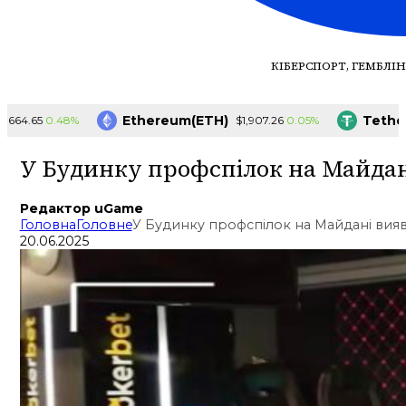
КІБЕРСПОРТ, ГЕМБЛІН
Ethereum(ETH)
Tether(
0.48%
0.05%
64.65
$1,907.26
У Будинку профспілок на Майдан
Редактор uGame
Головна
Головне
У Будинку профспілок на Майдані вияв
20.06.2025