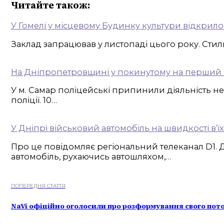
Читайте також:
У Гомелі у місцевому Будинку культури відкрил
Заклад запрацював у листопаді цього року. Стил
На Дніпропетровщині у покинутому на перший в
У м. Самар поліцейські припинили діяльність н
поліції. 10…
У Дніпрі військовий автомобіль на швидкості в’ї
Про це повідомляє регіональний телеканал D1. 
автомобіль, рухаючись автошляхом,…
ПОПЕРЕДНЯ СТАТТЯ
NaVi офіційно оголосили про розформування свого пото