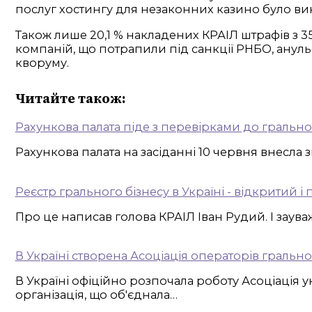
послуг хостингу для незаконних казино було ви
Також лише 20,1 % накладених КРАІЛ штрафів з 35
компаній, що потрапили під санкції РНБО, ануль
кворуму.
Читайте також:
Рахункова палата піде з перевірками до грально
Рахункова палата на засіданні 10 червня внесла
Реєстр грального бізнесу в Україні - відкритий і 
Про це написав голова КРАІЛ Іван Рудий. І заува
В Україні створена Асоціація операторів грально
В Україні офіційно розпочала роботу Асоціація 
організація, що об'єднала…