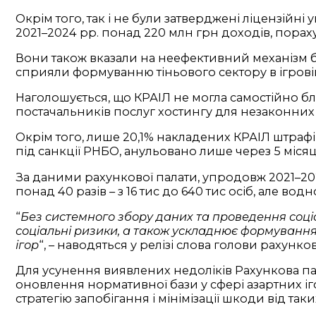
Окрім того, так і не були затверджені ліцензійн
2021–2024 рр. понад 220 млн грн доходів, порах
Вони також вказали на неефективний механізм бл
сприяли формуванню тіньового сектору в ігровій
Наголошується, що КРАІЛ не могла самостійно бл
постачальників послуг хостингу для незаконних
Окрім того, лише 20,1% накладених КРАІЛ штрафів
під санкції РНБО, анульовано лише через 5 місяц
За даними рахункової палати, упродовж 2021–2024 
понад 40 разів – з 16 тис до 640 тис осіб, але во
“
Без системного збору даних та проведення соціа
соціальні ризики, а також ускладнює формування
ігор
“, – наводяться у релізі слова голови рахунко
Для усунення виявлених недоліків Рахункова пал
оновлення нормативної бази у сфері азартних іг
стратегію запобігання і мінімізації шкоди від таких