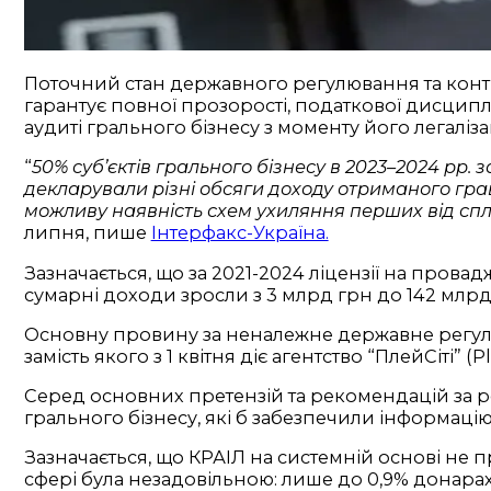
Поточний стан державного регулювання та контр
гарантує повної прозорості, податкової дисциплі
аудиті грального бізнесу з моменту його легалізац
“
50% суб’єктів грального бізнесу в 2023–2024 рр.
декларували різні обсяги доходу отриманого гравця
можливу наявність схем ухиляння перших від спл
липня, пише
Інтерфакс-Україна.
Зазначається, що за 2021-2024 ліцензії на провад
сумарні доходи зросли з 3 млрд грн до 142 млрд 
Основну провину за неналежне державне регулюв
замість якого з 1 квітня діє агентство “ПлейСіті”
Серед основних претензій та рекомендацій за ре
грального бізнесу, які б забезпечили інформаці
Зазначається, що КРАІЛ на системній основі не 
сфері була незадовільною: лише до 0,9% донара