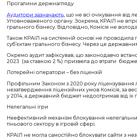
Прогалини держнагляду
Аудитори зазначають
, що не всі очікування від 
Уповноваженого органу. Зокрема, КРАІЛ не впр
грального бізнесу. Відповідно, Комісія не воло
Також КРАІЛ на системній основі не проводила п
суб’єктам грального бізнесу. Через це державн
Окремо аудит зафіксував, що законодавчо встано
2023 (за ставкою 2 %) призвела до втрати бюдже
Лотерейні оператори – без ліцензій
Профільним Законом з 2020 року ліцензування л
незатвердження ліцензійних умов Комісія, за вес
у 2014, а державний бюджет недоотримав від їх 
Нелегальні ігри
Неефективний механізм блокування нелегальних
тіньового сектору в ігровій сфері.
КРАІЛ не могла самостійно блокувати сайти з не