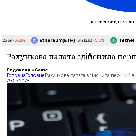
КІБЕРСПОРТ, ГЕМБЛІН
Ethereum(ETH)
Tether(US
-0.33%
-0.15%
69
$1,912.93
Рахункова палата здійснила перши
Редактор uGame
Головна
Головне
Рахункова палата здійснила перший в і
29.07.2025