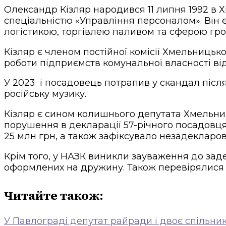
Олександр Кізляр народився 11 липня 1992 в 
спеціальністю «Управління персоналом». Він 
логістикою, торгівлею паливом та сферою гр
Кізляр є членом постійної комісії Хмельницьк
роботи підприємств комунальної власності від
У 2023 і посадовець потрапив у скандал після
російську музику.
Кізляр є сином колишнього депутата Хмельниц
порушення в декларації 57-річного посадовця
25 млн грн, а також зафіксувало незадекларов
Крім того, у НАЗК виникли зауваження до заде
оформлених на дружину. Також перевірялися 
Читайте також:
У Павлограді депутат райради і двоє спільни