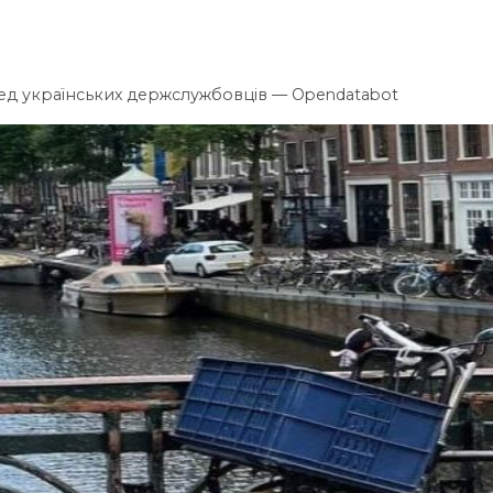
ед українських держслужбовців — Opendatabot