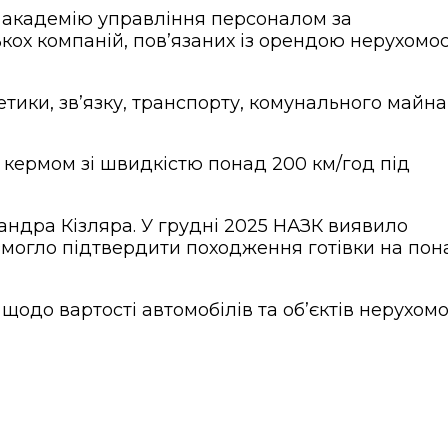
у академію управління персоналом за
ох компаній, пов’язаних із орендою нерухомост
етики, зв’язку, транспорту, комунального майна
а кермом зі швидкістю понад 200 км/год під
андра Кізляра. У грудні 2025 НАЗК виявило
 змогло підтвердити походження готівки на пон
до вартості автомобілів та об’єктів нерухомос