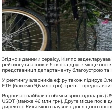
Згідно з даними сервісу, Кізляр задекларував 
рейтингу власників біткоїна друге місце посі
представниця департаменту благоустрою та ін
У рейтингу власників ефіру також лідирує Олек
ETH (близько 9,6 млн грн), третє – представни
Водночас найбільші обсяги криптодоларів (US
USDT (майже 46 млн грн). Друге місце посів д
директор Київського науково-дослідного інсти