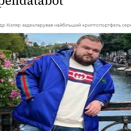
pendatabot
др Кізляр задекларував найбільший криптопортфель сер