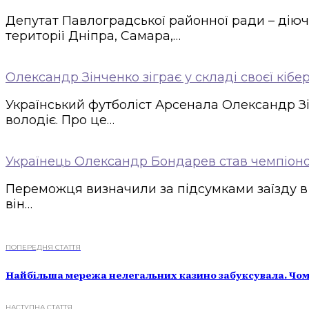
Депутат Павлоградської районної ради – діюч
території Дніпра, Самара,…
Олександр Зінченко зіграє у складі своєї кіб
Український футболіст Арсенала Олександр Зі
володіє. Про це…
Українець Олександр Бондарев став чемпіо
Переможця визначили за підсумками заїзду в К
він…
ПОПЕРЕДНЯ СТАТТЯ
Найбільша мережа нелегальних казино забуксувала. Чом
НАСТУПНА СТАТТЯ