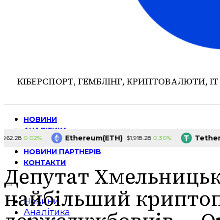
КІБЕРСПОРТ, ГЕМБЛІНГ, КРИПТОВАЛЮТИ, ІТ
НОВИНИ
АНАЛІТИКА
Ethereum(ETH)
Tether(USD
0.02%
0.30%
8
$1,918.28
ІНТЕРВ’Ю
НОВИНИ ПАРТНЕРІВ
КОНТАКТИ
Депутат Хмельницьк
найбільший криптоп
Новини
Аналітика