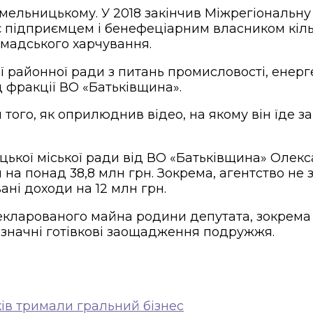
Хмельницькому. У 2018 закінчив Міжрегіональн
є підприємцем і бенефеціарним власником кільк
омадського харчування.
ої районної ради з питань промисловості, енерг
 фракції ВО «Батьківщина».
 того, як оприлюднив відео, на якому він їде з
ької міської ради від ВО «Батьківщина» Олекс
 на понад 38,8 млн грн. Зокрема, агентство не
ані доходи на 12 млн грн.
кларованого майна родини депутата, зокрема що
значні готівкові заощадження подружжя.
ків тримали гральний бізнес