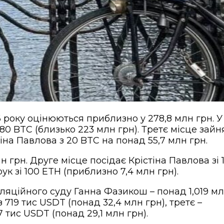
26 року оцінюються приблизно у 278,8 млн грн. У
80 BTC (близько 223 млн грн). Третє місце зайн
на Павлова з 20 BTC на понад 55,7 млн грн.
 грн. Друге місце посідає Крістіна Павлова зі 
ук зі 100 ETH (приблизно 7,4 млн грн).
ляційного суду Ганна Фазикош – понад 1,019 м
19 тис USDT (понад 32,4 млн грн), третє –
тис USDT (понад 29,1 млн грн).