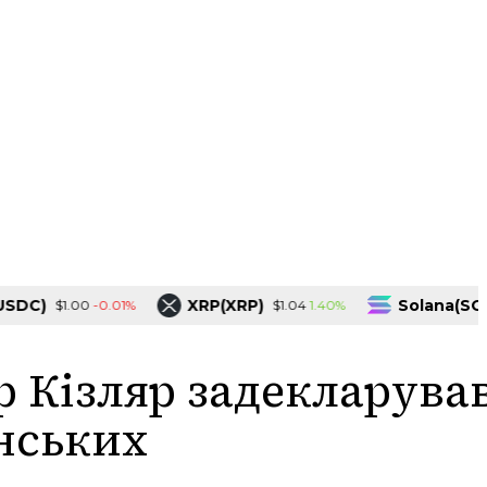
)
XRP(XRP)
Solana(SOL)
-0.01%
1.40%
$1.00
$1.04
$7
 Кізляр задекларува
нських