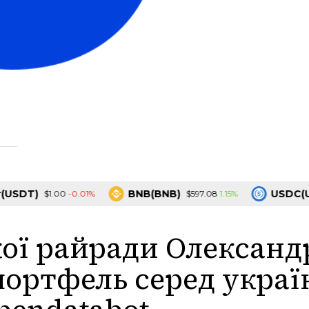
T)
BNB(BNB)
USDC(USDC
-0.01%
1.15%
$1.00
$597.08
ої райради Олександр
ортфель серед украї