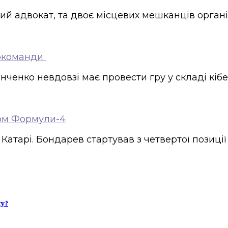
ий адвокат, та двоє місцевих мешканців орган
еркоманди
нченко невдовзі має провести гру у складі кіб
ном Формули-4
атарі. Бондарев стартував з четвертої позиції 
у?