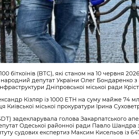
100 біткоїнів (BTC), які станом на 10 червня 20
в народний депутат України Олег Бондаренко з 
фраструктури Дніпровської міської ради Крісті
сандр Кізляр із 1000 ETH на суму майже 74 млн
ця Київської міської прокуратури Ірина Суховетр
DT) задекларувала голова Закарпатського апе
епутат Одеської районної ради Павло Шандра з 7
туту судових експертиз Максим Кисельов із 647 