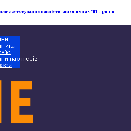
йове застосування повністю автономних ШІ-дронів
ини
ітика
рв’ю
ни партнерів
акти