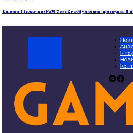
Колишній власник NaVi ZeroGravity заявив про перше бо
Нов
Анал
Інте
Нови
Конт