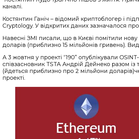
каналі.
Костянтин Ганіч – відомий криптоблогер і під
Cryptology. У відкритих даних зазначалося про
Навесні ЗМІ писали, що в Києві помітили нову 
доларів (приблизно 15 мільйонів гривень). Ви
А 3 жовтня у проекті “190” опублікували OSIN
співзасновник TSTA Андрій Дейнеко разом із
(йдеться приблизно про 2 мільйони доларів)че
проекті.