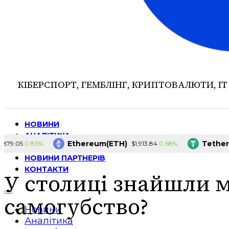
КІБЕРСПОРТ, ГЕМБЛІНГ, КРИПТОВАЛЮТИ, ІТ
НОВИНИ
АНАЛІТИКА
Ethereum(ETH)
Tether(USDT
0.83%
0.68%
$1,913.84
ІНТЕРВ’Ю
НОВИНИ ПАРТНЕРІВ
КОНТАКТИ
У столиці знайшли м
самогубство?
Новини
Аналітика