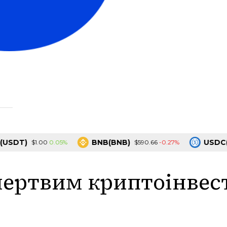
)
BNB(BNB)
USDC(USDC
0.05%
-0.27%
$1.00
$590.66
ертвим криптоінвест