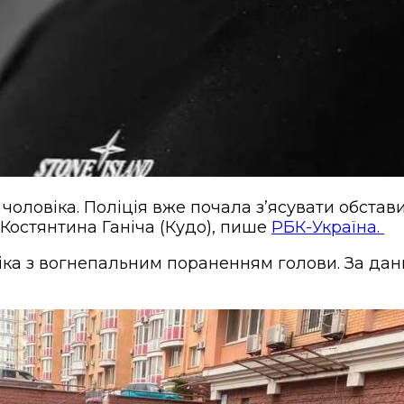
 чоловіка. Поліція вже почала з’ясувати обстав
 Костянтина Ганіча (Кудо), пише
РБК-Україна.
віка з вогнепальним пораненням голови. За дани