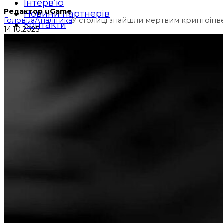
Інтерв’ю
Редактор uGame
Новини партнерів
Головна
Аналітика
У столиці знайшли мертвим криптоінве
Контакти
14.10.2025