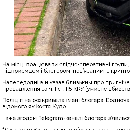
На місці працювали слідчо-оперативні групи,
підприємцем і блогером, пов’язаним із крипт
Напередодні він казав близьким про пригніче
провадження за ч. 1 ст. 115 ККУ (умисне вбивст
Поліція не розкривала імені блогера. Водноч
відомого як Костя Кудо.
І вже згодом Telegram-каналі блогера з’явивс
“
Костянтин Кудо трагічно пішов з життя. Пр