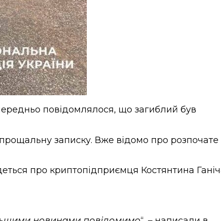
передньо повідомлялося, що загиблий був
 прощальну записку. Вже відомо про розпочате
деться про криптопідприємця Костянтина Ганіч
дальшими новинами повідомимо
“, – написали в