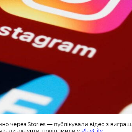
о через Stories — публікували відео з виграш
кували акаунти, повідомили у
PlayCity
.