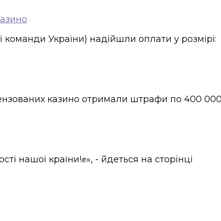
казино
ї команди України) надійшли оплати у розмірі:
іцензованих казино отримали штрафи по 400 00
 нашої країни!✊», - йдеться на сторінці