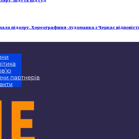
арт, підуть під суд
имала підозру. Хореографиня-лудоманка з Черкас відповіст
ини
ітика
рв’ю
ни партнерів
акти