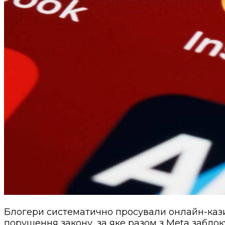
Блогери систематично просували онлайн-казин
порушення закону, за яке разом з Meta забло