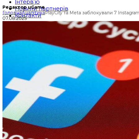
Інтерв’ю
Редактор uGame
Новини партнерів
Головна
Аналітика
PlayCity та Meta заблокували 7 Instagr
Контакти
07.08.2025