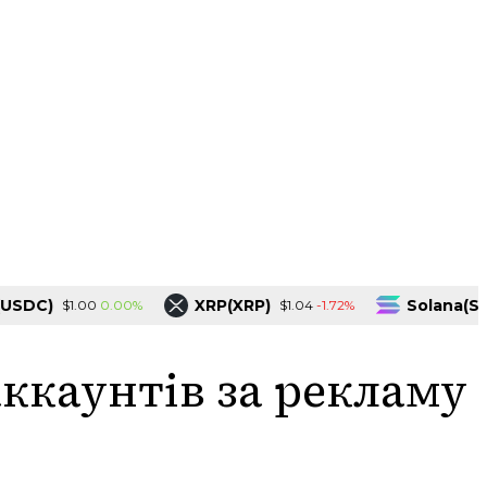
DC)
XRP(XRP)
Solana(SOL)
0.00%
-1.72%
$1.00
$1.04
аккаунтів за рекламу