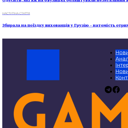
Одесити, які аж на 6 вулицях облаштували нелегальний аз
НАСТУПНА СТАТТЯ
Збирала на поїздку вихованців у Грузію – натомість отр
Нов
Анал
Інте
Нови
Конт