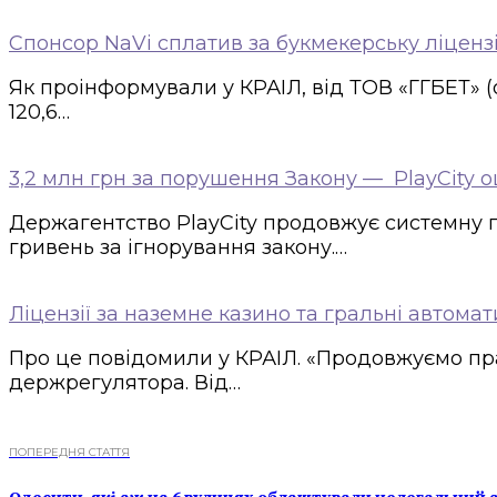
Спонсор NaVi сплатив за букмекерську ліценз
Як проінформували у КРАІЛ, від ТОВ «ГГБЕТ» (
120,6…
3,2 млн грн за порушення Закону — PlayCity 
Держагентство PlayCity продовжує системну п
гривень за ігнорування закону.…
Ліцензії за наземне казино та гральні автома
Про це повідомили у КРАІЛ. «Продовжуємо пра
держрегулятора. Від…
ПОПЕРЕДНЯ СТАТТЯ