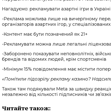
Нагадуємо: рекламувати азартні ігри в Украї
-Реклама можлива лише на вичерпному перелік
організаторів азартних ігор, у спеціалізован
-Контент має бути позначений як 21+
-Рекламувати можна лише легальні ліцензов
-Заборонено показувати неповнолітніх, військо
брендів та відомих людей, крім спортсменів
-Мінімум 15% повідомлення має містити попер
«Помітили підозрілу рекламу казино? Надси
Також там подякували Meta за швидку реакцію
незалежно від кількості підписників чи звʼязкі
Читайте також: