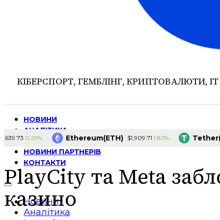
КІБЕРСПОРТ, ГЕМБЛІНГ, КРИПТОВАЛЮТИ, ІТ
НОВИНИ
АНАЛІТИКА
Ethereum(ETH)
Tether(US
0.29%
1.83%
9.73
$1,909.71
ІНТЕРВ’Ю
НОВИНИ ПАРТНЕРІВ
КОНТАКТИ
PlayCity та Meta заб
казино
Новини
Аналітика