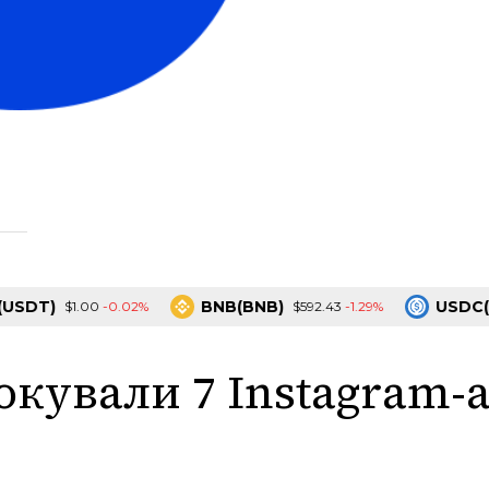
DT)
BNB(BNB)
USDC(US
-0.02%
-1.29%
$1.00
$592.43
локували 7 Instagram-