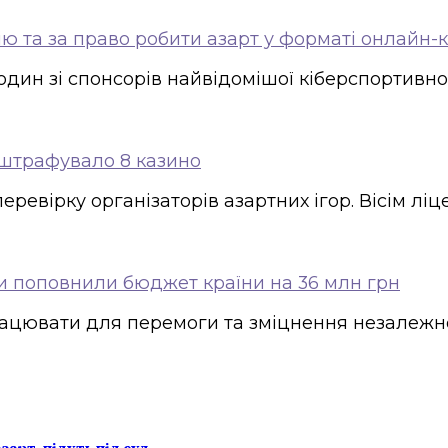
ію та за право робити азарт у форматі онлайн-
один зі спонсорів найвідомішої кіберспортивно
оштрафувало 8 казино
еревірку організаторів азартних ігор. Вісім л
ти поповнили бюджет країни на 36 млн грн
цювати для перемоги та зміцнення незалежності