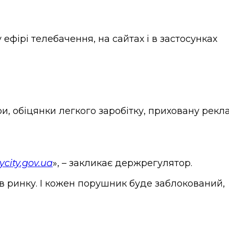
фірі телебачення, на сайтах і в застосунках
ри, обіцянки легкого заробітку, приховану рекл
ycity.gov.ua
», – закликає держрегулятор.
в ринку. І кожен порушник буде заблокований,