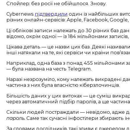
Спойлер: без росії не обійшлося. Знову.
Cybernews
підтвердили
один із найбільших вито
різних онлайн-сервісів: Apple, Facebook, Google
Ці облікові записи належать до 30 різних баз дан
відомо, окрім одної — із 184 мільйонами записів,
Цікава деталь — це назви цих баз. Деякі називал
інші натякали на те, які сервіси чи країни пов’яз
Наприклад, одна база з понад 455 мільйонами зап
— була названа на честь Telegram.
Наразі незрозуміло, кому належать викрадені дан
частина з них була власністю кіберзлочинців.
Більшість даних у цих витоках — це суміш викраде
через автоматичний підбір паролів, а ще частина 
Скільки людей постраждали — невідомо, адже да
пароль.
Саме так сучасні інфостілери збирають і
За словами дослідників, такі зливи є джерелом 