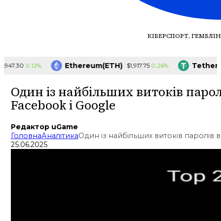
КІБЕРСПОРТ, ГЕМБЛІН
Ethereum(ETH)
Tether(US
0.12%
0.26%
7.30
$1,917.75
Один із найбільших витоків парол
Facebook і Google
Редактор uGame
Головна
Аналітика
Один із найбільших витоків паролів в
25.06.2025