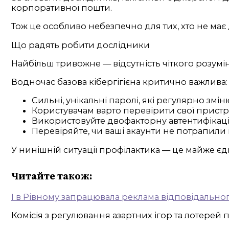
корпоративної пошти.
Тож це особливо небезпечно для тих, хто не має 
Що радять робити дослідники
Найбільш тривожне — відсутність чіткого розумі
Водночас базова кібергігієна критично важлива:
Сильні, унікальні паролі, які регулярно зм
Користувачам варто перевірити свої пристрої
Використовуйте двофакторну автентифікацію
Перевіряйте, чи ваші акаунти не потрапили в
У нинішній ситуації профілактика — це майже єд
Читайте також:
І в Рівному запрацювала реклама відповідально
Комісія з регулювання азартних ігор та лотерей