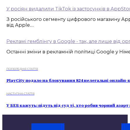
У росіян видалили TikTok із застосунків в AppSto
З російського сегменту цифрового магазину App
від Apple.…
Рекламі гемблінгу в Google - так, але лише від орг
Останні зміни в рекламній політиці Google у Ні
ПОПЕРЕДНЯ СТАТТЯ
PlayCity подало на блокування 824 нелегальні онлайн-
НАСТУПНА СТАТТЯ
У БЕБ кажуть: підуть під суд ті, хто робив чорний азар