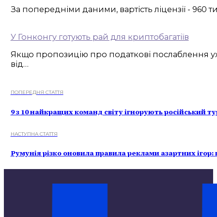
За попередніми даними, вартість ліцензії - 960
У Гонконгу готують рай для криптобагатіїв
Якщо пропозицію про податкові послаблення ухва
від…
ПОПЕРЕДНЯ СТАТТЯ
9 з 10 найкращих команд світу ігнорують російський ту
НАСТУПНА СТАТТЯ
Румунія різко оновила правила реклами азартних ігор: