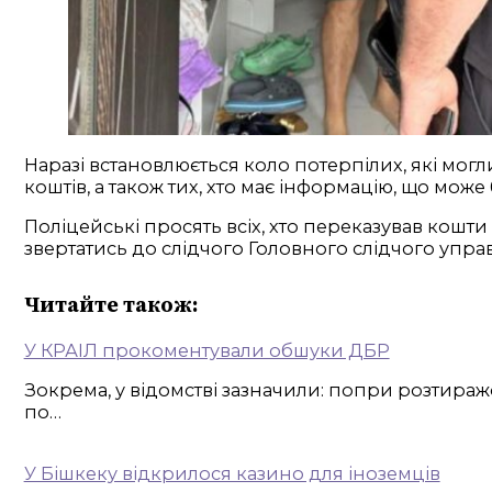
Наразі встановлюється коло потерпілих, які мог
коштів, а також тих, хто має інформацію, що мож
Поліцейські просять всіх, хто переказував кошти
звертатись до слідчого Головного слідчого упра
Читайте також:
У КРАІЛ прокоментували обшуки ДБР
Зокрема, у відомстві зазначили: попри розтира
по…
У Бішкеку відкрилося казино для іноземців