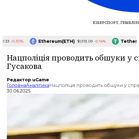
КІБЕРСПОРТ, ГЕМБЛІН
Ethereum(ETH)
Tether(USDT)
.30%
-0.14%
$1,913.09
Нацполіція проводить обшуки у с
Гусакова
Редактор uGame
Головна
Аналітика
Нацполіція проводить обшуки у справ
30.06.2025